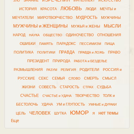
ИЗРЕЧЕНИЯ
ЗНАНИЕ
ИНТЕЛЛЕКТ
ИСКУССТВО
ЗЛО
ЛЮБОВЬ
ИСТОРИЯ
КРАСОТА
ЛЮДИ
МЕЧТЫ и
МУДРОСТЬ
МЕЧТАТЕЛИ
МИРОТВОРЧЕСТВО
МУЖЧИНЫ
МУЖЧИНЫ и ЖЕНЩИНЫ
МЫСЛИ
МУЖЬЯ и ЖЕНЫ
НАРОД
ОДИНОЧЕСТВО
ОТНОШЕНИЯ
НАУКА
ОБЩЕСТВО
ОШИБКИ
ПАРАДОКС
ПАМЯТЬ
ПЕССИМИЗМ
ПИЩА
ПРАВДА
ПОЛИТИКА
ПРАВО
ПОЛИТИКИ
ПРАВДА и ЛОЖЬ
ПРЕЗИДЕНТ
ПРИРОДА
РАБОТА и БЕЗДЕЛЬЕ
РАЗМЫШЛЕНИЯ
РОДИТЕЛИ
РОССИЯ и
РАЗУМ
РЕЛИГИЯ
РУССКИЕ
СЕКС
СЕМЬЯ
СМЕРТЬ
СМЫСЛ
СЛОВО
ЖИЗНИ
СОВЕСТЬ
СТАРОСТЬ
СУДЬБА
СТРАХ
СЧАСТЬЕ
ТВОРЧЕСТВО
ТОЛК и
СЧАСТЬЕ и УДАЧА
БЕСТОЛОЧЬ
УДАЧА
УМ и ГЛУПОСТЬ
УМНЫЕ и ДУРАКИ
ЮМОР
нет темы
ЧЕЛОВЕК
ЦЕЛЬ
ШУТКА
Я
Еще