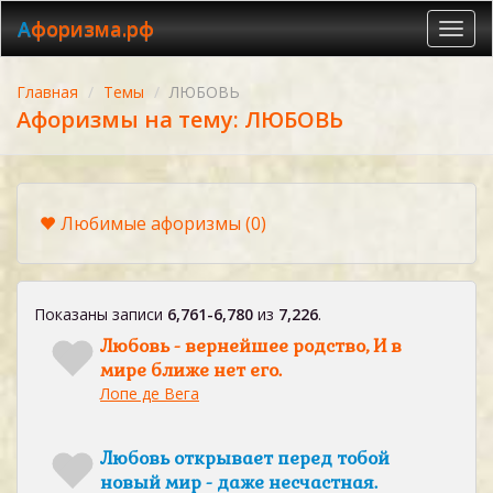
Афоризма.рф
Toggl
navig
Главная
Темы
ЛЮБОВЬ
Афоризмы на тему: ЛЮБОВЬ
Любимые афоризмы
(0)
Показаны записи
6,761-6,780
из
7,226
.
Любовь - вернейшее родство, И в
мире ближе нет его.
Лопе де Вега
Любовь открывает перед тобой
новый мир - даже несчастная.