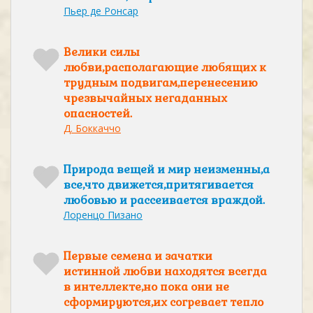
Пьер де Ронсар
Велики силы
любви,располагающие любящих к
трудным подвигам,перенесению
чрезвычайных негаданных
опасностей.
Д. Боккаччо
Природа вещей и мир неизменны,а
все,что движется,притягивается
любовью и рассеивается враждой.
Лоренцо Пизано
Первые семена и зачатки
истинной любви находятся всегда
в интеллекте,но пока они не
сформируются,их согревает тепло