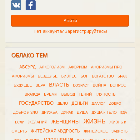
Войти
Нет аккаунта? Зарегистрируйтесь!
ОБЛАКО ТЕМ
АБСУРД
АЛКОГОЛИЗМ
АФОРИЗМ
АФОРИЗМЫ ПРО
АФОРИЗМЫ
БЕЗДЕЛЬЕ
БИЗНЕС
БОГ
БОГАТСТВО
БРАК
ВЛАСТЬ
БУДУЩЕЕ
ВЕРА
ВОЙНА
ВОПРОС
ВОЗРАСТ
ВРАЖДА
ВРЕМЯ
ВЫВОД
ГЕНИЙ
ГЛУПОСТЬ
ГОСУДАРСТВО
ДЕНЬГИ
ДЕЛО
ДИАЛОГ
ДОБРО
ДОБРО и ЗЛО
ДРУЖБА
ДУРАК
ДУША
ДУША и ТЕЛО
ЕДА
ЖИЗНЬ
ЖЕНЩИНЫ
ЖЕЛАНИЯ
ЖИЗНЬ и
ЕСЛИ
ЖИТЕЙСКАЯ МУДРОСТЬ
СМЕРТЬ
ЖИТЕЙСКОЕ
ЗАВИСТЬ