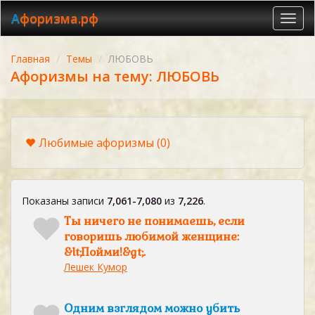
Афоризма.рф
Toggl
navig
Главная
Темы
ЛЮБОВЬ
Афоризмы на тему: ЛЮБОВЬ
Любимые афоризмы
(0)
Показаны записи
7,061-7,080
из
7,226
.
Ты ничего не понимаешь, если
говоришь любимой женщине:
&lt;Пойми!&gt;.
Лешек Кумор
Одним взглядом можно убить