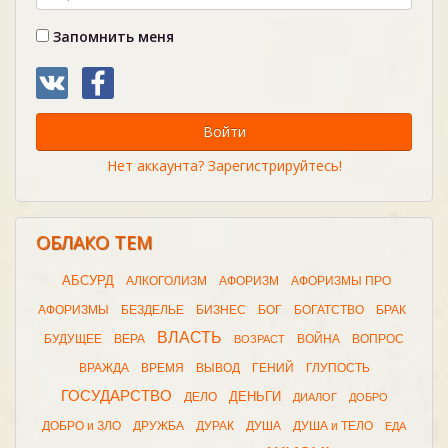
Запомнить меня
Войти
Нет аккаунта? Зарегистрируйтесь!
ОБЛАКО ТЕМ
АБСУРД
АЛКОГОЛИЗМ
АФОРИЗМ
АФОРИЗМЫ ПРО
АФОРИЗМЫ
БЕЗДЕЛЬЕ
БИЗНЕС
БОГ
БОГАТСТВО
БРАК
ВЛАСТЬ
БУДУЩЕЕ
ВЕРА
ВОЙНА
ВОПРОС
ВОЗРАСТ
ВРАЖДА
ВРЕМЯ
ВЫВОД
ГЕНИЙ
ГЛУПОСТЬ
ГОСУДАРСТВО
ДЕНЬГИ
ДЕЛО
ДИАЛОГ
ДОБРО
ДОБРО и ЗЛО
ДРУЖБА
ДУРАК
ДУША
ДУША и ТЕЛО
ЕДА