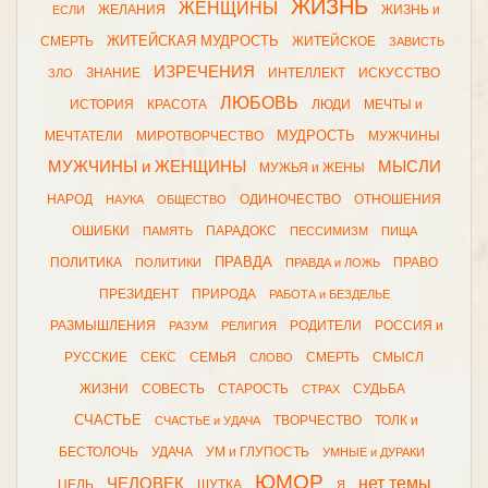
ЖИЗНЬ
ЖЕНЩИНЫ
ЖЕЛАНИЯ
ЖИЗНЬ и
ЕСЛИ
ЖИТЕЙСКАЯ МУДРОСТЬ
СМЕРТЬ
ЖИТЕЙСКОЕ
ЗАВИСТЬ
ИЗРЕЧЕНИЯ
ЗНАНИЕ
ИНТЕЛЛЕКТ
ИСКУССТВО
ЗЛО
ЛЮБОВЬ
ИСТОРИЯ
КРАСОТА
ЛЮДИ
МЕЧТЫ и
МУДРОСТЬ
МЕЧТАТЕЛИ
МИРОТВОРЧЕСТВО
МУЖЧИНЫ
МУЖЧИНЫ и ЖЕНЩИНЫ
МЫСЛИ
МУЖЬЯ и ЖЕНЫ
НАРОД
ОДИНОЧЕСТВО
ОТНОШЕНИЯ
НАУКА
ОБЩЕСТВО
ОШИБКИ
ПАРАДОКС
ПАМЯТЬ
ПЕССИМИЗМ
ПИЩА
ПРАВДА
ПОЛИТИКА
ПРАВО
ПОЛИТИКИ
ПРАВДА и ЛОЖЬ
ПРЕЗИДЕНТ
ПРИРОДА
РАБОТА и БЕЗДЕЛЬЕ
РАЗМЫШЛЕНИЯ
РОДИТЕЛИ
РОССИЯ и
РАЗУМ
РЕЛИГИЯ
РУССКИЕ
СЕКС
СЕМЬЯ
СМЕРТЬ
СМЫСЛ
СЛОВО
ЖИЗНИ
СОВЕСТЬ
СТАРОСТЬ
СУДЬБА
СТРАХ
СЧАСТЬЕ
ТВОРЧЕСТВО
ТОЛК и
СЧАСТЬЕ и УДАЧА
БЕСТОЛОЧЬ
УДАЧА
УМ и ГЛУПОСТЬ
УМНЫЕ и ДУРАКИ
ЮМОР
нет темы
ЧЕЛОВЕК
ЦЕЛЬ
ШУТКА
Я