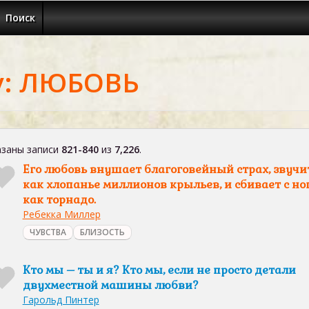
Поиск
у: ЛЮБОВЬ
заны записи
821-840
из
7,226
.
Его любовь внушает благоговейный страх, звучит
как хлопанье миллионов крыльев, и сбивает с ног
как торнадо.
Ребекка Миллер
ЧУВСТВА
БЛИЗОСТЬ
Кто мы – ты и я? Кто мы, если не просто детали
двухместной машины любви?
Гарольд Пинтер