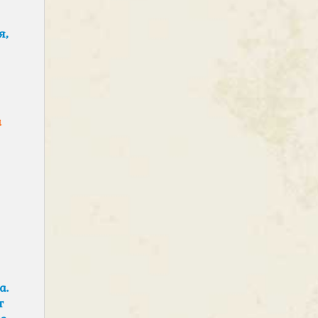
я,
а
а.
т