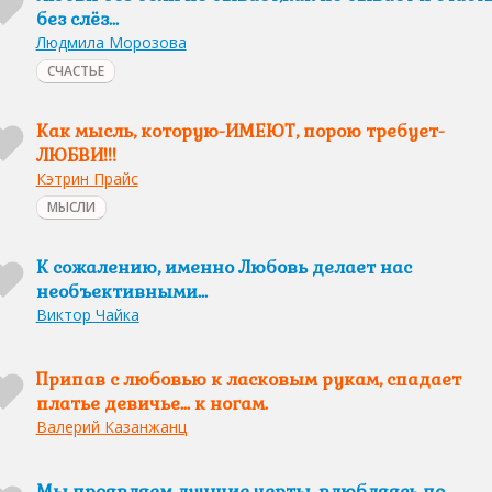
без слёз...
Людмила Морозова
СЧАСТЬЕ
Как мысль, которую-ИМЕЮТ, порою требует-
ЛЮБВИ!!!
Кэтрин Прайс
МЫСЛИ
К сожалению, именно Любовь делает нас
необъективными...
Виктор Чайка
Припав с любовью к ласковым рукам, спадает
платье девичье... к ногам.
Валерий Казанжанц
Мы проявляем лучшие черты, влюбляясь по