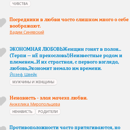
ЧУВСТВА
Посредники в любви часто слишком много о себе
воображают.
Вадим Синявский
ЭКОНОМНАЯ ЛЮБОВЬЖенщин гонят в полон…
(Терпи – нЕ прекословь!)Неизвестные родом и
племенем…И их страстная, с первого взгляда,
любовь,Экономит немало им времени.
Йозеф Швейк
МУЖЧИНЫ И ЖЕНЩИНЫ
Ненависть - злая мачеха любви.
Анжелика Миропольцева
НЕНАВИСТЬ
РОДИТЕЛИ
Противоположности часто притягиваются, но