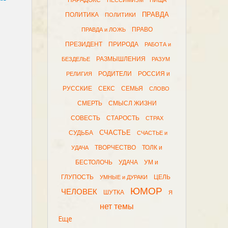
ПАРАДОКС
ПЕССИМИЗМ
ПИЩА
ПРАВДА
ПОЛИТИКА
ПОЛИТИКИ
ПРАВО
ПРАВДА и ЛОЖЬ
ПРЕЗИДЕНТ
ПРИРОДА
РАБОТА и
РАЗМЫШЛЕНИЯ
БЕЗДЕЛЬЕ
РАЗУМ
РОДИТЕЛИ
РОССИЯ и
РЕЛИГИЯ
РУССКИЕ
СЕКС
СЕМЬЯ
СЛОВО
СМЕРТЬ
СМЫСЛ ЖИЗНИ
СОВЕСТЬ
СТАРОСТЬ
СТРАХ
СЧАСТЬЕ
СУДЬБА
СЧАСТЬЕ и
ТВОРЧЕСТВО
ТОЛК и
УДАЧА
БЕСТОЛОЧЬ
УДАЧА
УМ и
ГЛУПОСТЬ
ЦЕЛЬ
УМНЫЕ и ДУРАКИ
ЮМОР
ЧЕЛОВЕК
ШУТКА
Я
нет темы
Еще