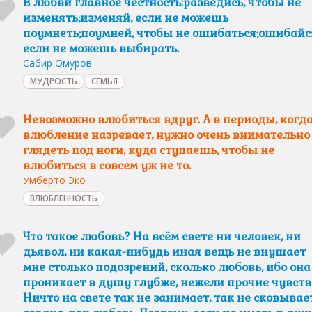
В любви главное честность:разведись, чтобы не
изменять;изменяй, если не можешь
поумнеть;поумней, чтобы не ошибаться;ошибайс
если не можешь выбирать.
Сабир Омуров
МУДРОСТЬ
СЕМЬЯ
Невозможно влюбиться вдруг. А в периоды, когд
влюбление назревает, нужно очень внимательно
глядеть под ноги, куда ступаешь, чтобы не
влюбиться в совсем уж не то.
Умберто Эко
ВЛЮБЛЁННОСТЬ
Что такое любовь? На всём свете ни человек, ни
дьявол, ни какая-нибудь иная вещь не внушает
мне столько подозрений, сколько любовь, ибо она
проникает в душу глубже, нежели прочие чувств
Ничто на свете так не занимает, так не сковывае