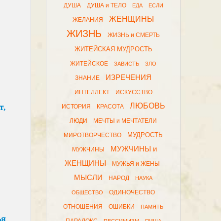
ДУША
ДУША и ТЕЛО
ЕДА
ЕСЛИ
ЖЕНЩИНЫ
ЖЕЛАНИЯ
ЖИЗНЬ
ЖИЗНЬ и СМЕРТЬ
ЖИТЕЙСКАЯ МУДРОСТЬ
ЖИТЕЙСКОЕ
ЗАВИСТЬ
ЗЛО
ИЗРЕЧЕНИЯ
ЗНАНИЕ
ИНТЕЛЛЕКТ
ИСКУССТВО
ЛЮБОВЬ
т,
ИСТОРИЯ
КРАСОТА
ЛЮДИ
МЕЧТЫ и МЕЧТАТЕЛИ
МУДРОСТЬ
МИРОТВОРЧЕСТВО
МУЖЧИНЫ и
МУЖЧИНЫ
ЖЕНЩИНЫ
МУЖЬЯ и ЖЕНЫ
МЫСЛИ
НАРОД
НАУКА
ОДИНОЧЕСТВО
ОБЩЕСТВО
ОТНОШЕНИЯ
ОШИБКИ
ПАМЯТЬ
ья