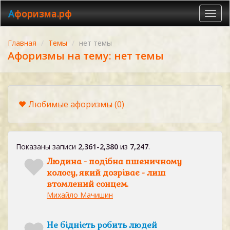
Афоризма.рф
Toggl
navig
Главная
Темы
нет темы
Афоризмы на тему: нет темы
Любимые афоризмы
(0)
Показаны записи
2,361-2,380
из
7,247
.
Людина - подібна пшеничному
колосу, який дозріває - лиш
втомлений сонцем.
Михайло Мачишин
Не бідність робить людей