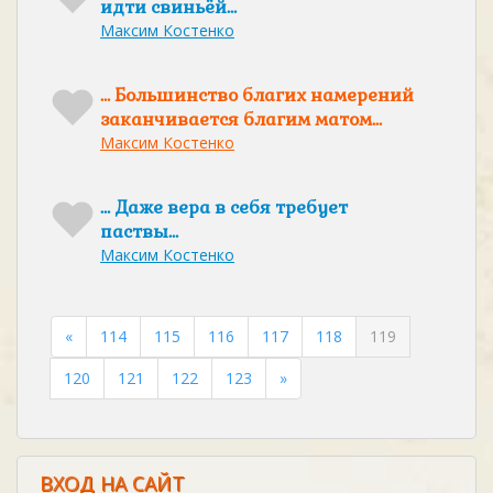
идти свиньёй…
Максим Костенко
… Большинство благих намерений
заканчивается благим матом…
Максим Костенко
… Даже вера в себя требует
паствы…
Максим Костенко
«
114
115
116
117
118
119
120
121
122
123
»
ВХОД НА САЙТ