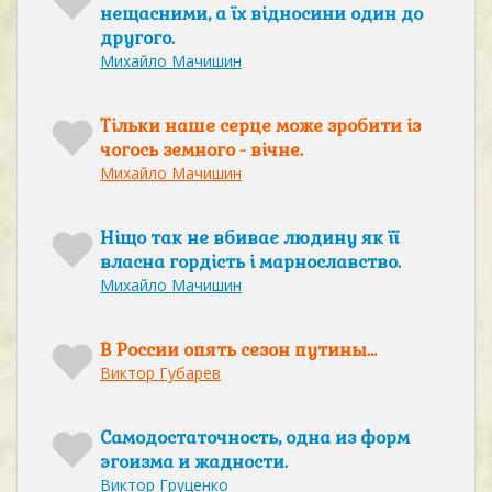
нещасними, а їх відносини один до
другого.
Михайло Мачишин
Тільки наше серце може зробити із
чогось земного - вічне.
Михайло Мачишин
Ніщо так не вбиває людину як її
власна гордість і марнославство.
Михайло Мачишин
В России опять сезон путины...
Виктор Губарев
Самодостаточность, одна из форм
эгоизма и жадности.
Виктор Груценко