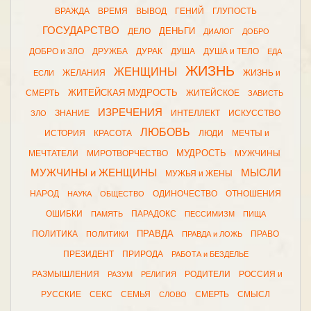
ВРАЖДА
ВРЕМЯ
ВЫВОД
ГЕНИЙ
ГЛУПОСТЬ
ГОСУДАРСТВО
ДЕНЬГИ
ДЕЛО
ДИАЛОГ
ДОБРО
ДОБРО и ЗЛО
ДРУЖБА
ДУРАК
ДУША
ДУША и ТЕЛО
ЕДА
ЖИЗНЬ
ЖЕНЩИНЫ
ЖЕЛАНИЯ
ЖИЗНЬ и
ЕСЛИ
ЖИТЕЙСКАЯ МУДРОСТЬ
СМЕРТЬ
ЖИТЕЙСКОЕ
ЗАВИСТЬ
ИЗРЕЧЕНИЯ
ЗНАНИЕ
ИНТЕЛЛЕКТ
ИСКУССТВО
ЗЛО
ЛЮБОВЬ
ИСТОРИЯ
КРАСОТА
ЛЮДИ
МЕЧТЫ и
МУДРОСТЬ
МЕЧТАТЕЛИ
МИРОТВОРЧЕСТВО
МУЖЧИНЫ
МУЖЧИНЫ и ЖЕНЩИНЫ
МЫСЛИ
МУЖЬЯ и ЖЕНЫ
НАРОД
ОДИНОЧЕСТВО
ОТНОШЕНИЯ
НАУКА
ОБЩЕСТВО
ОШИБКИ
ПАРАДОКС
ПАМЯТЬ
ПЕССИМИЗМ
ПИЩА
ПРАВДА
ПОЛИТИКА
ПРАВО
ПОЛИТИКИ
ПРАВДА и ЛОЖЬ
ПРЕЗИДЕНТ
ПРИРОДА
РАБОТА и БЕЗДЕЛЬЕ
РАЗМЫШЛЕНИЯ
РОДИТЕЛИ
РОССИЯ и
РАЗУМ
РЕЛИГИЯ
РУССКИЕ
СЕКС
СЕМЬЯ
СМЕРТЬ
СМЫСЛ
СЛОВО