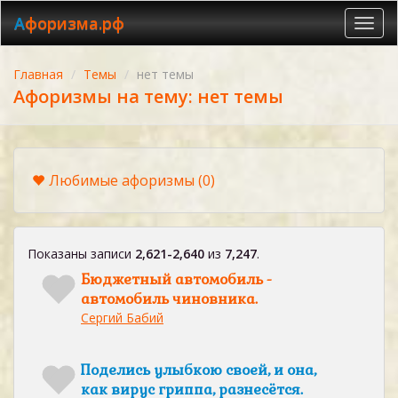
Афоризма.рф
Toggl
navig
Главная
Темы
нет темы
Афоризмы на тему: нет темы
Любимые афоризмы
(0)
Показаны записи
2,621-2,640
из
7,247
.
Бюджетный автомобиль -
автомобиль чиновника.
Сергий Бабий
Поделись улыбкою своей, и она,
как вирус гриппа, разнесётся.