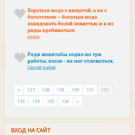
Бороться надо с нищетой, а не с
богатством – богатым надо
завидовать белой завистью и в их
ряды пробиваться.
Нейах
Ради женитьбы ходил на три
работы, после - не мог отлежаться.
Сергий Бабий
«
127
128
129
130
131
132
133
134
135
136
»
ВХОД НА САЙТ