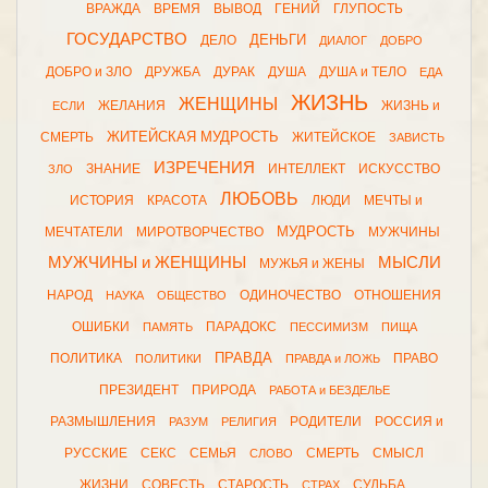
ВРАЖДА
ВРЕМЯ
ВЫВОД
ГЕНИЙ
ГЛУПОСТЬ
ГОСУДАРСТВО
ДЕНЬГИ
ДЕЛО
ДИАЛОГ
ДОБРО
ДОБРО и ЗЛО
ДРУЖБА
ДУРАК
ДУША
ДУША и ТЕЛО
ЕДА
ЖИЗНЬ
ЖЕНЩИНЫ
ЖЕЛАНИЯ
ЖИЗНЬ и
ЕСЛИ
ЖИТЕЙСКАЯ МУДРОСТЬ
СМЕРТЬ
ЖИТЕЙСКОЕ
ЗАВИСТЬ
ИЗРЕЧЕНИЯ
ЗНАНИЕ
ИНТЕЛЛЕКТ
ИСКУССТВО
ЗЛО
ЛЮБОВЬ
ИСТОРИЯ
КРАСОТА
ЛЮДИ
МЕЧТЫ и
МУДРОСТЬ
МЕЧТАТЕЛИ
МИРОТВОРЧЕСТВО
МУЖЧИНЫ
МУЖЧИНЫ и ЖЕНЩИНЫ
МЫСЛИ
МУЖЬЯ и ЖЕНЫ
НАРОД
ОДИНОЧЕСТВО
ОТНОШЕНИЯ
НАУКА
ОБЩЕСТВО
ОШИБКИ
ПАРАДОКС
ПАМЯТЬ
ПЕССИМИЗМ
ПИЩА
ПРАВДА
ПОЛИТИКА
ПРАВО
ПОЛИТИКИ
ПРАВДА и ЛОЖЬ
ПРЕЗИДЕНТ
ПРИРОДА
РАБОТА и БЕЗДЕЛЬЕ
РАЗМЫШЛЕНИЯ
РОДИТЕЛИ
РОССИЯ и
РАЗУМ
РЕЛИГИЯ
РУССКИЕ
СЕКС
СЕМЬЯ
СМЕРТЬ
СМЫСЛ
СЛОВО
ЖИЗНИ
СОВЕСТЬ
СТАРОСТЬ
СУДЬБА
СТРАХ