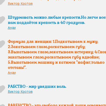
Виктор Кротов
Штурмовать можно любые крепости.Но легче все
нам поддаётся крепость в 40 градусов.
Анди
Формула для женщин: 1.Подкатываем к мужу;
2.Закатываем глаза,раскатываем губу;
3.Выкатываем глаза,закатываем истерику; 4.Сно
закатываем глаза,раскатываем губу вдвойне;
5.Выкатываем машину и катимся "нафиг,только
отстань!".
Анди
РАБСТВО - мир увядших воль.
Виктор Кротов
РАВЕНСТВО - это свобода каждой души осваиват