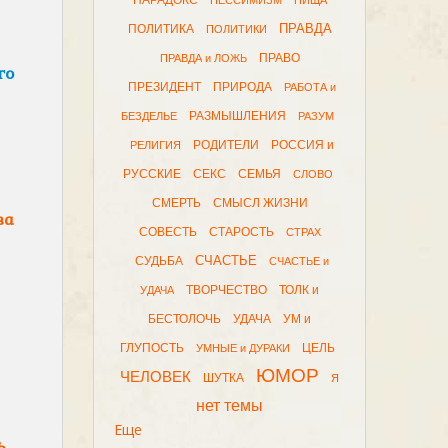
ПАРАДОКС
ПЕССИМИЗМ
ПИЩА
ПРАВДА
ПОЛИТИКА
ПОЛИТИКИ
ПРАВО
ПРАВДА и ЛОЖЬ
го
ПРЕЗИДЕНТ
ПРИРОДА
РАБОТА и
РАЗМЫШЛЕНИЯ
БЕЗДЕЛЬЕ
РАЗУМ
РОДИТЕЛИ
РОССИЯ и
РЕЛИГИЯ
РУССКИЕ
СЕКС
СЕМЬЯ
СЛОВО
СМЕРТЬ
СМЫСЛ ЖИЗНИ
ва
СОВЕСТЬ
СТАРОСТЬ
СТРАХ
СЧАСТЬЕ
СУДЬБА
СЧАСТЬЕ и
ТВОРЧЕСТВО
ТОЛК и
УДАЧА
БЕСТОЛОЧЬ
УДАЧА
УМ и
ГЛУПОСТЬ
ЦЕЛЬ
УМНЫЕ и ДУРАКИ
ЮМОР
ЧЕЛОВЕК
ШУТКА
Я
нет темы
Еще
ь