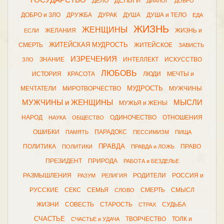
ГОСУДАРСТВО
ДЕНЬГИ
ДЕЛО
ДИАЛОГ
ДОБРО
ДОБРО и ЗЛО
ДРУЖБА
ДУРАК
ДУША
ДУША и ТЕЛО
ЕДА
ЖИЗНЬ
ЖЕНЩИНЫ
ЖЕЛАНИЯ
ЖИЗНЬ и
ЕСЛИ
ЖИТЕЙСКАЯ МУДРОСТЬ
СМЕРТЬ
ЖИТЕЙСКОЕ
ЗАВИСТЬ
ИЗРЕЧЕНИЯ
ЗНАНИЕ
ИНТЕЛЛЕКТ
ИСКУССТВО
ЗЛО
ЛЮБОВЬ
ИСТОРИЯ
КРАСОТА
ЛЮДИ
МЕЧТЫ и
МУДРОСТЬ
МЕЧТАТЕЛИ
МИРОТВОРЧЕСТВО
МУЖЧИНЫ
МУЖЧИНЫ и ЖЕНЩИНЫ
МЫСЛИ
МУЖЬЯ и ЖЕНЫ
НАРОД
ОДИНОЧЕСТВО
ОТНОШЕНИЯ
НАУКА
ОБЩЕСТВО
ОШИБКИ
ПАРАДОКС
ПАМЯТЬ
ПЕССИМИЗМ
ПИЩА
ПРАВДА
ПОЛИТИКА
ПРАВО
ПОЛИТИКИ
ПРАВДА и ЛОЖЬ
ПРЕЗИДЕНТ
ПРИРОДА
РАБОТА и БЕЗДЕЛЬЕ
РАЗМЫШЛЕНИЯ
РОДИТЕЛИ
РОССИЯ и
РАЗУМ
РЕЛИГИЯ
РУССКИЕ
СЕКС
СЕМЬЯ
СМЕРТЬ
СМЫСЛ
СЛОВО
ЖИЗНИ
СОВЕСТЬ
СТАРОСТЬ
СУДЬБА
СТРАХ
СЧАСТЬЕ
ТВОРЧЕСТВО
ТОЛК и
СЧАСТЬЕ и УДАЧА