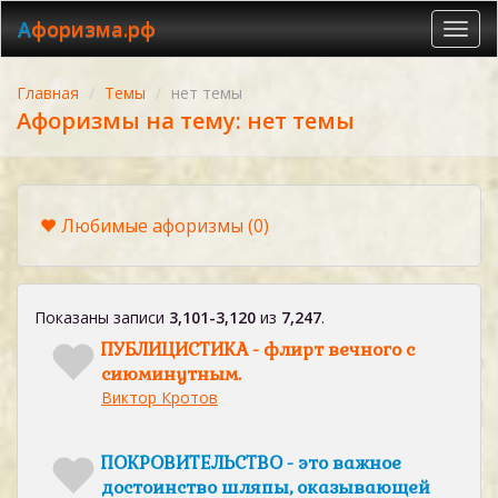
Афоризма.рф
Toggl
navig
Главная
Темы
нет темы
Афоризмы на тему: нет темы
Любимые афоризмы
(0)
Показаны записи
3,101-3,120
из
7,247
.
ПУБЛИЦИСТИКА - флирт вечного с
сиюминутным.
Виктор Кротов
ПОКРОВИТЕЛЬСТВО - это важное
достоинство шляпы, оказывающей