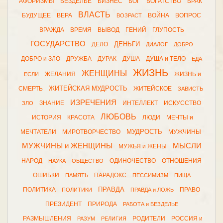
АФОРИЗМЫ
БЕЗДЕЛЬЕ
БИЗНЕС
БОГ
БОГАТСТВО
БРАК
ВЛАСТЬ
БУДУЩЕЕ
ВЕРА
ВОЙНА
ВОПРОС
ВОЗРАСТ
ВРАЖДА
ВРЕМЯ
ВЫВОД
ГЕНИЙ
ГЛУПОСТЬ
ГОСУДАРСТВО
ДЕНЬГИ
ДЕЛО
ДИАЛОГ
ДОБРО
ДОБРО и ЗЛО
ДРУЖБА
ДУРАК
ДУША
ДУША и ТЕЛО
ЕДА
ЖИЗНЬ
ЖЕНЩИНЫ
ЖЕЛАНИЯ
ЖИЗНЬ и
ЕСЛИ
ЖИТЕЙСКАЯ МУДРОСТЬ
СМЕРТЬ
ЖИТЕЙСКОЕ
ЗАВИСТЬ
ИЗРЕЧЕНИЯ
ЗНАНИЕ
ИНТЕЛЛЕКТ
ИСКУССТВО
ЗЛО
ЛЮБОВЬ
ИСТОРИЯ
КРАСОТА
ЛЮДИ
МЕЧТЫ и
МУДРОСТЬ
МЕЧТАТЕЛИ
МИРОТВОРЧЕСТВО
МУЖЧИНЫ
МУЖЧИНЫ и ЖЕНЩИНЫ
МЫСЛИ
МУЖЬЯ и ЖЕНЫ
НАРОД
ОДИНОЧЕСТВО
ОТНОШЕНИЯ
НАУКА
ОБЩЕСТВО
ОШИБКИ
ПАРАДОКС
ПАМЯТЬ
ПЕССИМИЗМ
ПИЩА
ПРАВДА
ПОЛИТИКА
ПРАВО
ПОЛИТИКИ
ПРАВДА и ЛОЖЬ
ПРЕЗИДЕНТ
ПРИРОДА
РАБОТА и БЕЗДЕЛЬЕ
РАЗМЫШЛЕНИЯ
РОДИТЕЛИ
РОССИЯ и
РАЗУМ
РЕЛИГИЯ