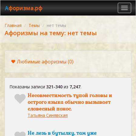
Афоризма.рф
Toggl
navig
Главная
Темы
нет темы
Афоризмы на тему: нет темы
Любимые афоризмы
(0)
Показаны записи
321-340
из
7,247
.
Несовместимость тупой головы и
острого языка обычно вызывает
словесный понос.
Татьяна Синявская
Не лезь в бутылку, там уже