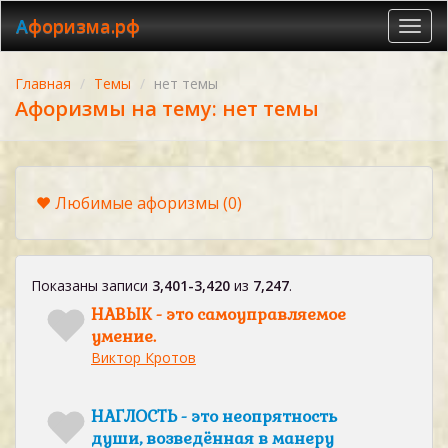
Афоризма.рф
Toggl
navig
Главная
Темы
нет темы
Афоризмы на тему: нет темы
Любимые афоризмы
(0)
Показаны записи
3,401-3,420
из
7,247
.
НАВЫК - это самоуправляемое
умение.
Виктор Кротов
НАГЛОСТЬ - это неопрятность
души, возведённая в манеру