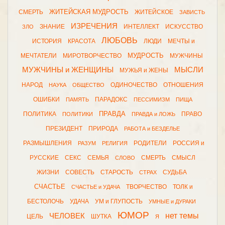
ЖИТЕЙСКАЯ МУДРОСТЬ
СМЕРТЬ
ЖИТЕЙСКОЕ
ЗАВИСТЬ
ИЗРЕЧЕНИЯ
ЗНАНИЕ
ИНТЕЛЛЕКТ
ИСКУССТВО
ЗЛО
ЛЮБОВЬ
ИСТОРИЯ
КРАСОТА
ЛЮДИ
МЕЧТЫ и
МУДРОСТЬ
МЕЧТАТЕЛИ
МИРОТВОРЧЕСТВО
МУЖЧИНЫ
МУЖЧИНЫ и ЖЕНЩИНЫ
МЫСЛИ
МУЖЬЯ и ЖЕНЫ
НАРОД
ОДИНОЧЕСТВО
ОТНОШЕНИЯ
НАУКА
ОБЩЕСТВО
ОШИБКИ
ПАРАДОКС
ПАМЯТЬ
ПЕССИМИЗМ
ПИЩА
ПРАВДА
ПОЛИТИКА
ПРАВО
ПОЛИТИКИ
ПРАВДА и ЛОЖЬ
ПРЕЗИДЕНТ
ПРИРОДА
РАБОТА и БЕЗДЕЛЬЕ
РАЗМЫШЛЕНИЯ
РОДИТЕЛИ
РОССИЯ и
РАЗУМ
РЕЛИГИЯ
РУССКИЕ
СЕКС
СЕМЬЯ
СМЕРТЬ
СМЫСЛ
СЛОВО
ЖИЗНИ
СОВЕСТЬ
СТАРОСТЬ
СУДЬБА
СТРАХ
СЧАСТЬЕ
ТВОРЧЕСТВО
ТОЛК и
СЧАСТЬЕ и УДАЧА
БЕСТОЛОЧЬ
УДАЧА
УМ и ГЛУПОСТЬ
УМНЫЕ и ДУРАКИ
ЮМОР
нет темы
ЧЕЛОВЕК
ЦЕЛЬ
ШУТКА
Я