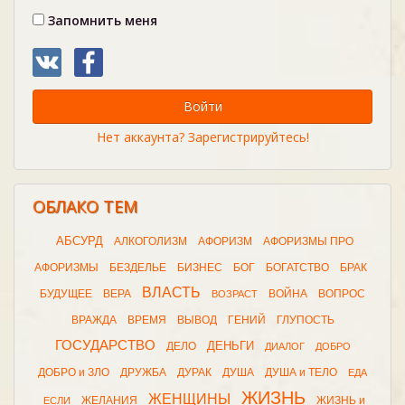
Запомнить меня
Войти
Нет аккаунта? Зарегистрируйтесь!
ОБЛАКО ТЕМ
АБСУРД
АЛКОГОЛИЗМ
АФОРИЗМ
АФОРИЗМЫ ПРО
АФОРИЗМЫ
БЕЗДЕЛЬЕ
БИЗНЕС
БОГ
БОГАТСТВО
БРАК
ВЛАСТЬ
БУДУЩЕЕ
ВЕРА
ВОЙНА
ВОПРОС
ВОЗРАСТ
ВРАЖДА
ВРЕМЯ
ВЫВОД
ГЕНИЙ
ГЛУПОСТЬ
ГОСУДАРСТВО
ДЕНЬГИ
ДЕЛО
ДИАЛОГ
ДОБРО
ДОБРО и ЗЛО
ДРУЖБА
ДУРАК
ДУША
ДУША и ТЕЛО
ЕДА
ЖИЗНЬ
ЖЕНЩИНЫ
ЖЕЛАНИЯ
ЖИЗНЬ и
ЕСЛИ