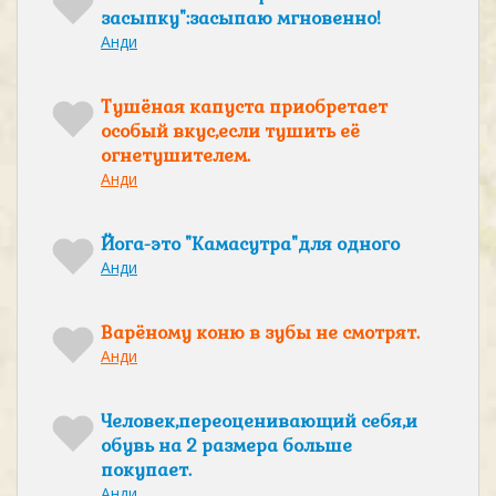
засыпку":засыпаю мгновенно!
Анди
Тушёная капуста приобретает
особый вкус,если тушить её
огнетушителем.
Анди
Йога-это "Камасутра"для одного
Анди
Варёному коню в зубы не смотрят.
Анди
Человек,переоценивающий себя,и
обувь на 2 размера больше
покупает.
Анди