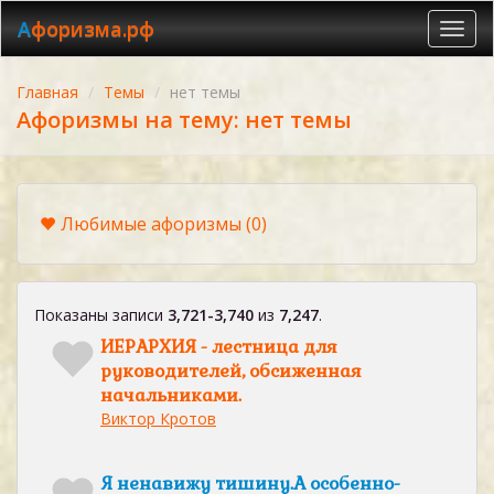
Афоризма.рф
Toggl
navig
Главная
Темы
нет темы
Афоризмы на тему: нет темы
Любимые афоризмы
(0)
Показаны записи
3,721-3,740
из
7,247
.
ИЕРАРХИЯ - лестница для
руководителей, обсиженная
начальниками.
Виктор Кротов
Я ненавижу тишину.А особенно-