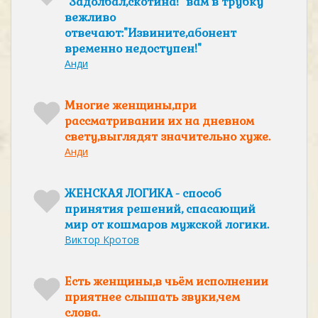
"Задолбал,скотина!" вам в трубку
вежливо
отвечают:"Извините,абонент
временно недоступен!"
Анди
Многие женщины,при
рассматривании их на дневном
свету,выглядят значительно хуже.
Анди
ЖЕНСКАЯ ЛОГИКА - способ
принятия решений, спасающий
мир от кошмаров мужской логики.
Виктор Кротов
Есть женщины,в чьём исполнении
приятнее слышать звуки,чем
слова.