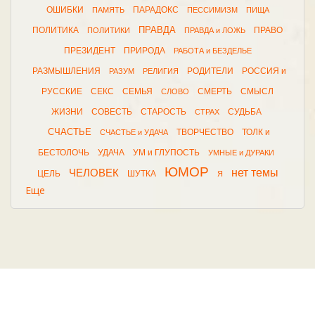
ОШИБКИ
ПАРАДОКС
ПАМЯТЬ
ПЕССИМИЗМ
ПИЩА
ПРАВДА
ПОЛИТИКА
ПРАВО
ПОЛИТИКИ
ПРАВДА и ЛОЖЬ
ПРЕЗИДЕНТ
ПРИРОДА
РАБОТА и БЕЗДЕЛЬЕ
РАЗМЫШЛЕНИЯ
РОДИТЕЛИ
РОССИЯ и
РАЗУМ
РЕЛИГИЯ
РУССКИЕ
СЕКС
СЕМЬЯ
СМЕРТЬ
СМЫСЛ
СЛОВО
ЖИЗНИ
СОВЕСТЬ
СТАРОСТЬ
СУДЬБА
СТРАХ
СЧАСТЬЕ
ТВОРЧЕСТВО
ТОЛК и
СЧАСТЬЕ и УДАЧА
БЕСТОЛОЧЬ
УДАЧА
УМ и ГЛУПОСТЬ
УМНЫЕ и ДУРАКИ
ЮМОР
нет темы
ЧЕЛОВЕК
ЦЕЛЬ
ШУТКА
Я
Еще
2026 © афоризма.рф |
поддержка