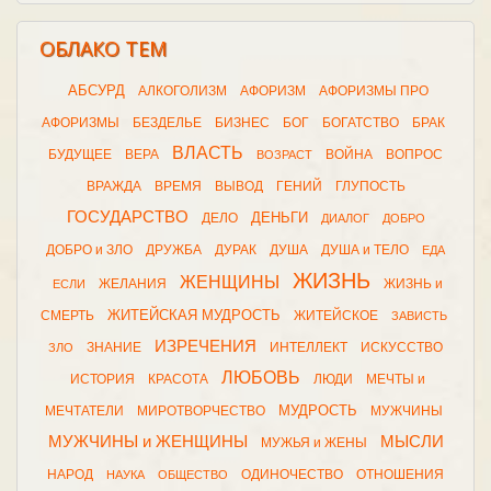
ОБЛАКО ТЕМ
АБСУРД
АЛКОГОЛИЗМ
АФОРИЗМ
АФОРИЗМЫ ПРО
АФОРИЗМЫ
БЕЗДЕЛЬЕ
БИЗНЕС
БОГ
БОГАТСТВО
БРАК
ВЛАСТЬ
БУДУЩЕЕ
ВЕРА
ВОЙНА
ВОПРОС
ВОЗРАСТ
ВРАЖДА
ВРЕМЯ
ВЫВОД
ГЕНИЙ
ГЛУПОСТЬ
ГОСУДАРСТВО
ДЕНЬГИ
ДЕЛО
ДИАЛОГ
ДОБРО
ДОБРО и ЗЛО
ДРУЖБА
ДУРАК
ДУША
ДУША и ТЕЛО
ЕДА
ЖИЗНЬ
ЖЕНЩИНЫ
ЖЕЛАНИЯ
ЖИЗНЬ и
ЕСЛИ
ЖИТЕЙСКАЯ МУДРОСТЬ
СМЕРТЬ
ЖИТЕЙСКОЕ
ЗАВИСТЬ
ИЗРЕЧЕНИЯ
ЗНАНИЕ
ИНТЕЛЛЕКТ
ИСКУССТВО
ЗЛО
ЛЮБОВЬ
ИСТОРИЯ
КРАСОТА
ЛЮДИ
МЕЧТЫ и
МУДРОСТЬ
МЕЧТАТЕЛИ
МИРОТВОРЧЕСТВО
МУЖЧИНЫ
МУЖЧИНЫ и ЖЕНЩИНЫ
МЫСЛИ
МУЖЬЯ и ЖЕНЫ
НАРОД
ОДИНОЧЕСТВО
ОТНОШЕНИЯ
НАУКА
ОБЩЕСТВО