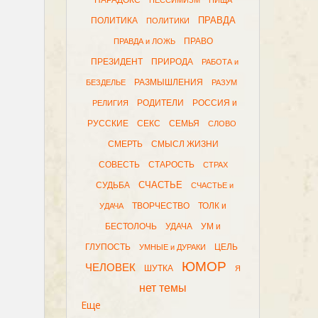
ПАРАДОКС
ПЕССИМИЗМ
ПИЩА
ПРАВДА
ПОЛИТИКА
ПОЛИТИКИ
ПРАВО
ПРАВДА и ЛОЖЬ
ПРЕЗИДЕНТ
ПРИРОДА
РАБОТА и
РАЗМЫШЛЕНИЯ
БЕЗДЕЛЬЕ
РАЗУМ
РОДИТЕЛИ
РОССИЯ и
РЕЛИГИЯ
РУССКИЕ
СЕКС
СЕМЬЯ
СЛОВО
СМЕРТЬ
СМЫСЛ ЖИЗНИ
СОВЕСТЬ
СТАРОСТЬ
СТРАХ
СЧАСТЬЕ
СУДЬБА
СЧАСТЬЕ и
ТВОРЧЕСТВО
ТОЛК и
УДАЧА
БЕСТОЛОЧЬ
УДАЧА
УМ и
ГЛУПОСТЬ
ЦЕЛЬ
УМНЫЕ и ДУРАКИ
ЮМОР
ЧЕЛОВЕК
ШУТКА
Я
нет темы
Еще