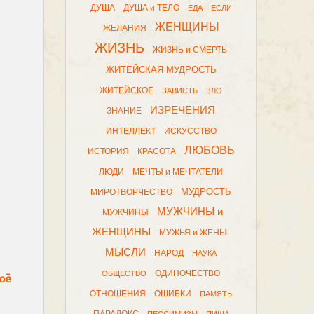
ДУША
ДУША и ТЕЛО
ЕДА
ЕСЛИ
ЖЕНЩИНЫ
ЖЕЛАНИЯ
ЖИЗНЬ
ЖИЗНЬ и СМЕРТЬ
ЖИТЕЙСКАЯ МУДРОСТЬ
ЖИТЕЙСКОЕ
ЗАВИСТЬ
ЗЛО
ИЗРЕЧЕНИЯ
ЗНАНИЕ
ИНТЕЛЛЕКТ
ИСКУССТВО
ЛЮБОВЬ
ИСТОРИЯ
КРАСОТА
ЛЮДИ
МЕЧТЫ и МЕЧТАТЕЛИ
МУДРОСТЬ
МИРОТВОРЧЕСТВО
МУЖЧИНЫ и
МУЖЧИНЫ
ЖЕНЩИНЫ
МУЖЬЯ и ЖЕНЫ
МЫСЛИ
НАРОД
НАУКА
ОДИНОЧЕСТВО
ОБЩЕСТВО
оё
ОТНОШЕНИЯ
ОШИБКИ
ПАМЯТЬ