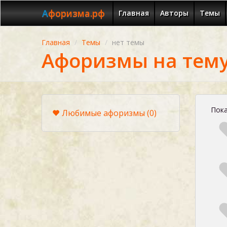
Афоризма.рф
Главная
Авторы
Темы
Главная
Темы
нет темы
Афоризмы на тему
Пока
Любимые афоризмы
(0)