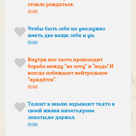
стоило рождаться.
Анди
Чтобы быть себе на уме,нужно
иметь две вещи: себя и ум.
Анди
Внутри нас часто происходит
борьба между "не хочу" и "надо".И
всегда побеждает нейтральное
"придётся".
Анди
Талант в землю зарывают те,кто в
своей жизни ничего,кроме
лопаты,не держал.
Анди