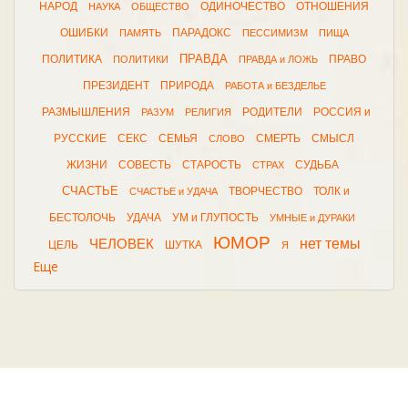
НАРОД
ОДИНОЧЕСТВО
ОТНОШЕНИЯ
НАУКА
ОБЩЕСТВО
ОШИБКИ
ПАРАДОКС
ПАМЯТЬ
ПЕССИМИЗМ
ПИЩА
ПРАВДА
ПОЛИТИКА
ПРАВО
ПОЛИТИКИ
ПРАВДА и ЛОЖЬ
ПРЕЗИДЕНТ
ПРИРОДА
РАБОТА и БЕЗДЕЛЬЕ
РАЗМЫШЛЕНИЯ
РОДИТЕЛИ
РОССИЯ и
РАЗУМ
РЕЛИГИЯ
РУССКИЕ
СЕКС
СЕМЬЯ
СМЕРТЬ
СМЫСЛ
СЛОВО
ЖИЗНИ
СОВЕСТЬ
СТАРОСТЬ
СУДЬБА
СТРАХ
СЧАСТЬЕ
ТВОРЧЕСТВО
ТОЛК и
СЧАСТЬЕ и УДАЧА
БЕСТОЛОЧЬ
УДАЧА
УМ и ГЛУПОСТЬ
УМНЫЕ и ДУРАКИ
ЮМОР
нет темы
ЧЕЛОВЕК
ЦЕЛЬ
ШУТКА
Я
Еще