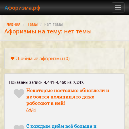
Афоризма.рф
Toggl
navig
Главная
Темы
нет темы
Афоризмы на тему: нет темы
Любимые афоризмы
(0)
Показаны записи
4,441-4,460
из
7,247
.
Некоторые настолько обнаглели и
не боятся полиции,что даже
работают в ней!
Анди
С каждым днём всё больше и