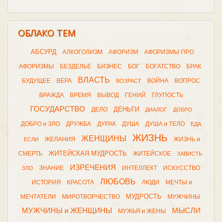
ОБЛАКО ТЕМ
АБСУРД
АЛКОГОЛИЗМ
АФОРИЗМ
АФОРИЗМЫ ПРО
АФОРИЗМЫ
БЕЗДЕЛЬЕ
БИЗНЕС
БОГ
БОГАТСТВО
БРАК
ВЛАСТЬ
БУДУЩЕЕ
ВЕРА
ВОЙНА
ВОПРОС
ВОЗРАСТ
ВРАЖДА
ВРЕМЯ
ВЫВОД
ГЕНИЙ
ГЛУПОСТЬ
ГОСУДАРСТВО
ДЕНЬГИ
ДЕЛО
ДИАЛОГ
ДОБРО
ДОБРО и ЗЛО
ДРУЖБА
ДУРАК
ДУША
ДУША и ТЕЛО
ЕДА
ЖИЗНЬ
ЖЕНЩИНЫ
ЖЕЛАНИЯ
ЖИЗНЬ и
ЕСЛИ
ЖИТЕЙСКАЯ МУДРОСТЬ
СМЕРТЬ
ЖИТЕЙСКОЕ
ЗАВИСТЬ
ИЗРЕЧЕНИЯ
ЗНАНИЕ
ИНТЕЛЛЕКТ
ИСКУССТВО
ЗЛО
ЛЮБОВЬ
ИСТОРИЯ
КРАСОТА
ЛЮДИ
МЕЧТЫ и
МУДРОСТЬ
МЕЧТАТЕЛИ
МИРОТВОРЧЕСТВО
МУЖЧИНЫ
МУЖЧИНЫ и ЖЕНЩИНЫ
МЫСЛИ
МУЖЬЯ и ЖЕНЫ