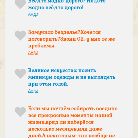
Всё,что модно-дорого? Нет,это
модно всё,что дорого!
Анди
Замучило безделье?Хочется
поговорить?Звони 02,-у них те же
проблемы.
Анди
Великое искусство: носить
минимум одежды и не выглядеть
при этом голой.
Анди
Если мы начнём собирать воедино
все прекрасные моменты нашей
жизни,вряд ли наберётся
несколько месяцев,или даже-
дней.А некоторым- так вообще не