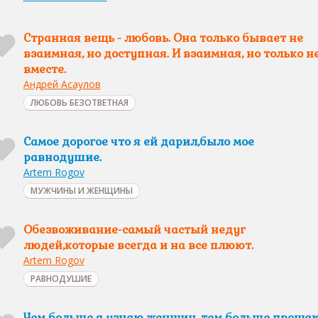
Странная вещь - любовь. Она только бывает не
взаимная, но доступная. И взаимная, но только н
вместе.
Андрей Асаулов
ЛЮБОВЬ БЕЗОТВЕТНАЯ
Самое дорогое что я ей дарил,было мое
равнодушие.
Artem Rogov
МУЖЧИНЫ И ЖЕНЩИНЫ
Обезвоживание-самый частый недуг
людей,которые всегда и на все плюют.
Artem Rogov
РАВНОДУШИЕ
Чем больше я узнаю женщин, тем больше проща