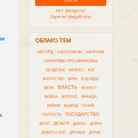
Нет аккаунта?
Зарегистрируйтесь!
за
ОБЛАКО ТЕМ
АБСУРД
АЛКОГОЛИЗМ
АФОРИЗМ
АФОРИЗМЫ ПРО АФОРИЗМЫ
БЕЗДЕЛЬЕ
БИЗНЕС
БОГ
БОГАТСТВО
БРАК
БУДУЩЕЕ
ВЛАСТЬ
ВЕРА
ВОЗРАСТ
ВОЙНА
ВОПРОС
ВРАЖДА
ВРЕМЯ
ВЫВОД
ГЕНИЙ
.
ГОСУДАРСТВО
ГЛУПОСТЬ
ДЕНЬГИ
ДЕЛО
ДИАЛОГ
ДОБРО
ДОБРО и ЗЛО
ДРУЖБА
ДУРАК