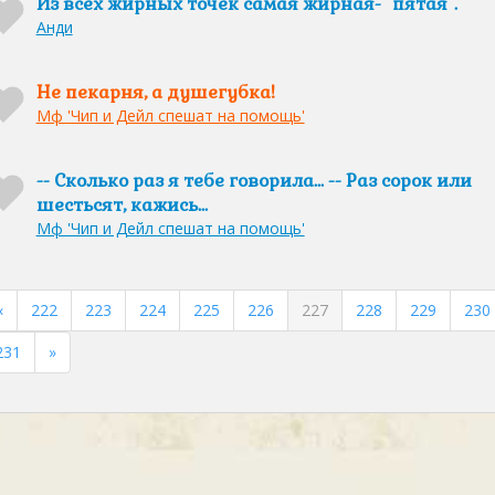
Из всех жирных точек самая жирная- "пятая".
Анди
Не пекарня, а душегубка!
Мф 'Чип и Дейл спешат на помощь'
-- Сколько раз я тебе говорила... -- Раз сорок или
шестьсят, кажись...
Мф 'Чип и Дейл спешат на помощь'
«
222
223
224
225
226
227
228
229
230
231
»