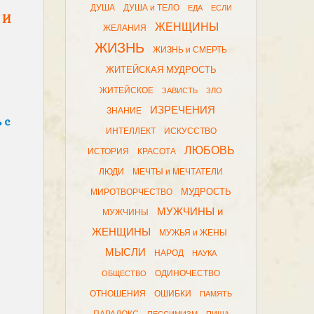
ДУША
ДУША и ТЕЛО
ЕДА
ЕСЛИ
 И
ЖЕНЩИНЫ
ЖЕЛАНИЯ
ЖИЗНЬ
ЖИЗНЬ и СМЕРТЬ
ЖИТЕЙСКАЯ МУДРОСТЬ
ЖИТЕЙСКОЕ
ЗАВИСТЬ
ЗЛО
ИЗРЕЧЕНИЯ
ЗНАНИЕ
 с
ИНТЕЛЛЕКТ
ИСКУССТВО
ЛЮБОВЬ
ИСТОРИЯ
КРАСОТА
ЛЮДИ
МЕЧТЫ и МЕЧТАТЕЛИ
МУДРОСТЬ
МИРОТВОРЧЕСТВО
МУЖЧИНЫ и
МУЖЧИНЫ
ЖЕНЩИНЫ
МУЖЬЯ и ЖЕНЫ
МЫСЛИ
НАРОД
НАУКА
ОДИНОЧЕСТВО
ОБЩЕСТВО
ОТНОШЕНИЯ
ОШИБКИ
ПАМЯТЬ