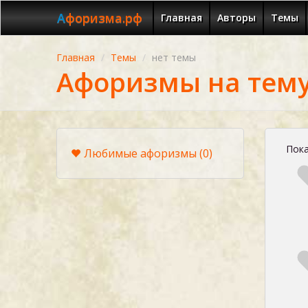
Афоризма.рф
Главная
Авторы
Темы
Главная
Темы
нет темы
Афоризмы на тему
Пока
Любимые афоризмы
(0)