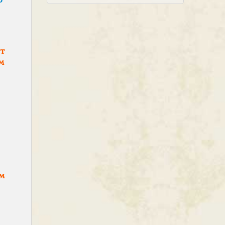
т
м
м