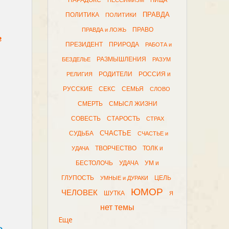
ПАРАДОКС
ПЕССИМИЗМ
ПИЩА
ПРАВДА
ПОЛИТИКА
ПОЛИТИКИ
ПРАВО
ПРАВДА и ЛОЖЬ
е
ПРЕЗИДЕНТ
ПРИРОДА
РАБОТА и
РАЗМЫШЛЕНИЯ
БЕЗДЕЛЬЕ
РАЗУМ
РОДИТЕЛИ
РОССИЯ и
РЕЛИГИЯ
РУССКИЕ
СЕКС
СЕМЬЯ
СЛОВО
СМЕРТЬ
СМЫСЛ ЖИЗНИ
СОВЕСТЬ
СТАРОСТЬ
СТРАХ
СЧАСТЬЕ
СУДЬБА
СЧАСТЬЕ и
ТВОРЧЕСТВО
ТОЛК и
УДАЧА
БЕСТОЛОЧЬ
УДАЧА
УМ и
ГЛУПОСТЬ
ЦЕЛЬ
УМНЫЕ и ДУРАКИ
ЮМОР
ЧЕЛОВЕК
ШУТКА
Я
нет темы
Еще
ю