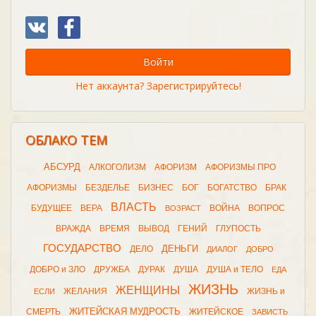
Войти
Нет аккаунта? Зарегистрируйтесь!
ОБЛАКО ТЕМ
АБСУРД
АЛКОГОЛИЗМ
АФОРИЗМ
АФОРИЗМЫ ПРО
АФОРИЗМЫ
БЕЗДЕЛЬЕ
БИЗНЕС
БОГ
БОГАТСТВО
БРАК
ВЛАСТЬ
БУДУЩЕЕ
ВЕРА
ВОЙНА
ВОПРОС
ВОЗРАСТ
ВРАЖДА
ВРЕМЯ
ВЫВОД
ГЕНИЙ
ГЛУПОСТЬ
ГОСУДАРСТВО
ДЕНЬГИ
ДЕЛО
ДИАЛОГ
ДОБРО
ДОБРО и ЗЛО
ДРУЖБА
ДУРАК
ДУША
ДУША и ТЕЛО
ЕДА
ЖИЗНЬ
ЖЕНЩИНЫ
ЖЕЛАНИЯ
ЖИЗНЬ и
ЕСЛИ
ЖИТЕЙСКАЯ МУДРОСТЬ
СМЕРТЬ
ЖИТЕЙСКОЕ
ЗАВИСТЬ