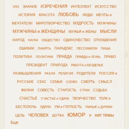
ИЗРЕЧЕНИЯ
ЗНАНИЕ
ИНТЕЛЛЕКТ
ИСКУССТВО
ЗЛО
ЛЮБОВЬ
ИСТОРИЯ
КРАСОТА
ЛЮДИ
МЕЧТЫ и
МУДРОСТЬ
МЕЧТАТЕЛИ
МИРОТВОРЧЕСТВО
МУЖЧИНЫ
МУЖЧИНЫ и ЖЕНЩИНЫ
МЫСЛИ
МУЖЬЯ и ЖЕНЫ
НАРОД
ОДИНОЧЕСТВО
ОТНОШЕНИЯ
НАУКА
ОБЩЕСТВО
ОШИБКИ
ПАРАДОКС
ПАМЯТЬ
ПЕССИМИЗМ
ПИЩА
ПРАВДА
ПОЛИТИКА
ПРАВО
ПОЛИТИКИ
ПРАВДА и ЛОЖЬ
ПРЕЗИДЕНТ
ПРИРОДА
РАБОТА и БЕЗДЕЛЬЕ
РАЗМЫШЛЕНИЯ
РОДИТЕЛИ
РОССИЯ и
РАЗУМ
РЕЛИГИЯ
РУССКИЕ
СЕКС
СЕМЬЯ
СМЕРТЬ
СМЫСЛ
СЛОВО
ЖИЗНИ
СОВЕСТЬ
СТАРОСТЬ
СУДЬБА
СТРАХ
СЧАСТЬЕ
ТВОРЧЕСТВО
ТОЛК и
СЧАСТЬЕ и УДАЧА
БЕСТОЛОЧЬ
УДАЧА
УМ и ГЛУПОСТЬ
УМНЫЕ и ДУРАКИ
ЮМОР
нет темы
ЧЕЛОВЕК
ЦЕЛЬ
ШУТКА
Я
Еще