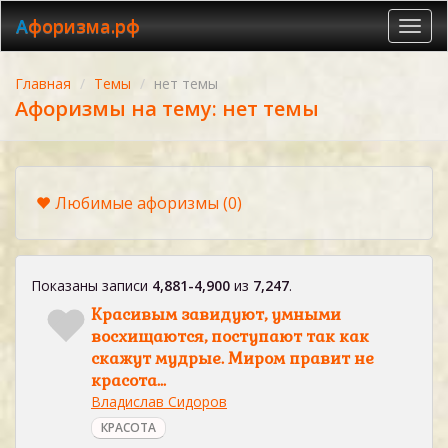
Афоризма.рф
Toggl
navig
Главная
Темы
нет темы
Афоризмы на тему: нет темы
Любимые афоризмы
(0)
Показаны записи
4,881-4,900
из
7,247
.
Красивым завидуют, умными
восхищаются, поступают так как
скажут мудрые. Миром правит не
красота...
Владислав Сидоров
КРАСОТА