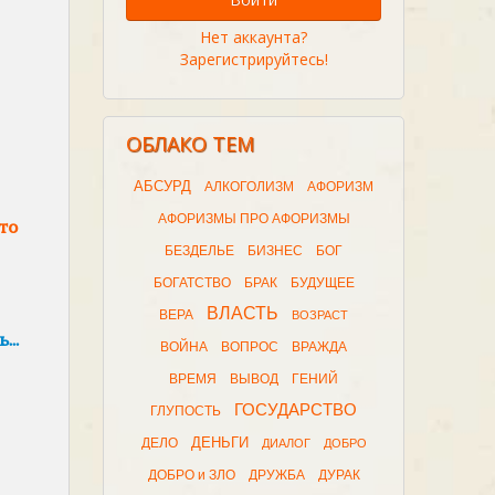
Нет аккаунта?
Зарегистрируйтесь!
ОБЛАКО ТЕМ
АБСУРД
АЛКОГОЛИЗМ
АФОРИЗМ
АФОРИЗМЫ ПРО АФОРИЗМЫ
то
БЕЗДЕЛЬЕ
БИЗНЕС
БОГ
БОГАТСТВО
БРАК
БУДУЩЕЕ
ВЛАСТЬ
ВЕРА
ВОЗРАСТ
ь…
ВОЙНА
ВОПРОС
ВРАЖДА
ВРЕМЯ
ВЫВОД
ГЕНИЙ
ГОСУДАРСТВО
ГЛУПОСТЬ
ДЕНЬГИ
ДЕЛО
ДИАЛОГ
ДОБРО
ДОБРО и ЗЛО
ДРУЖБА
ДУРАК