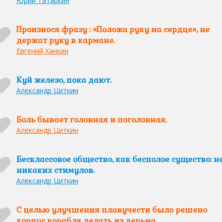
Юрий Татаркин
Произнося фразу : «Положа руку на сердце», не
держат руку в кармане.
Евгений Ханкин
Куй железо, пока дают.
Александр Циткин
Боль бывает головная и поголовная.
Александр Циткин
Бесклассовое общество, как бесполое существо: н
никаких стимулов.
Александр Циткин
С целью улучшения плавучести было решено
корпус корабля делать из дерьма.