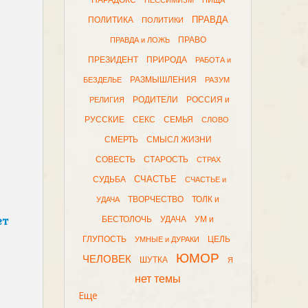
ПАРАДОКС
ПЕССИМИЗМ
ПИЩА
ПРАВДА
ПОЛИТИКА
ПОЛИТИКИ
ПРАВО
ПРАВДА и ЛОЖЬ
ПРЕЗИДЕНТ
ПРИРОДА
РАБОТА и
РАЗМЫШЛЕНИЯ
БЕЗДЕЛЬЕ
РАЗУМ
РОДИТЕЛИ
РОССИЯ и
РЕЛИГИЯ
РУССКИЕ
СЕКС
СЕМЬЯ
СЛОВО
СМЕРТЬ
СМЫСЛ ЖИЗНИ
СОВЕСТЬ
СТАРОСТЬ
СТРАХ
СЧАСТЬЕ
СУДЬБА
СЧАСТЬЕ и
ТВОРЧЕСТВО
ТОЛК и
УДАЧА
ет
БЕСТОЛОЧЬ
УДАЧА
УМ и
ГЛУПОСТЬ
ЦЕЛЬ
УМНЫЕ и ДУРАКИ
ЮМОР
ЧЕЛОВЕК
ШУТКА
Я
нет темы
Еще