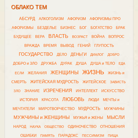
ОБЛАКО ТЕМ
АБСУРД
АЛКОГОЛИЗМ
АФОРИЗМ
АФОРИЗМЫ ПРО
АФОРИЗМЫ
БЕЗДЕЛЬЕ
БИЗНЕС
БОГ
БОГАТСТВО
БРАК
ВЛАСТЬ
БУДУЩЕЕ
ВЕРА
ВОЙНА
ВОПРОС
ВОЗРАСТ
ВРАЖДА
ВРЕМЯ
ВЫВОД
ГЕНИЙ
ГЛУПОСТЬ
ГОСУДАРСТВО
ДЕНЬГИ
ДЕЛО
ДИАЛОГ
ДОБРО
ДОБРО и ЗЛО
ДРУЖБА
ДУРАК
ДУША
ДУША и ТЕЛО
ЕДА
ЖИЗНЬ
ЖЕНЩИНЫ
ЖЕЛАНИЯ
ЖИЗНЬ и
ЕСЛИ
ЖИТЕЙСКАЯ МУДРОСТЬ
СМЕРТЬ
ЖИТЕЙСКОЕ
ЗАВИСТЬ
ИЗРЕЧЕНИЯ
ЗНАНИЕ
ИНТЕЛЛЕКТ
ИСКУССТВО
ЗЛО
ЛЮБОВЬ
ИСТОРИЯ
КРАСОТА
ЛЮДИ
МЕЧТЫ и
МУДРОСТЬ
МЕЧТАТЕЛИ
МИРОТВОРЧЕСТВО
МУЖЧИНЫ
МУЖЧИНЫ и ЖЕНЩИНЫ
МЫСЛИ
МУЖЬЯ и ЖЕНЫ
НАРОД
ОДИНОЧЕСТВО
ОТНОШЕНИЯ
НАУКА
ОБЩЕСТВО
ОШИБКИ
ПАРАДОКС
ПАМЯТЬ
ПЕССИМИЗМ
ПИЩА