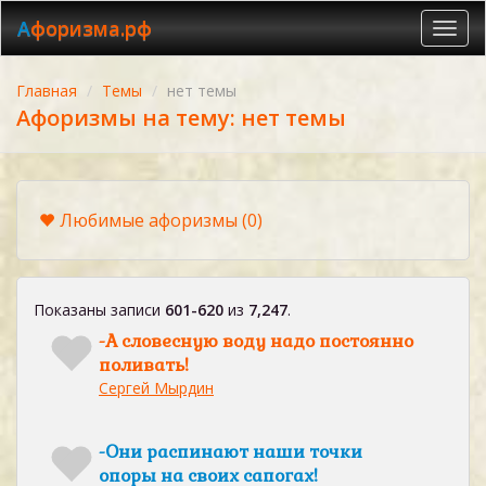
Афоризма.рф
Toggl
navig
Главная
Темы
нет темы
Афоризмы на тему: нет темы
Любимые афоризмы
(0)
Показаны записи
601-620
из
7,247
.
-А словесную воду надо постоянно
поливать!
Сергей Мырдин
-Они распинают наши точки
опоры на своих сапогах!