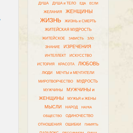
ДУША
ДУША и ТЕЛО
ЕДА
ЕСЛИ
ЖЕНЩИНЫ
ЖЕЛАНИЯ
ь
ЖИЗНЬ
ЖИЗНЬ и СМЕРТЬ
ЖИТЕЙСКАЯ МУДРОСТЬ
ЖИТЕЙСКОЕ
ЗАВИСТЬ
ЗЛО
ИЗРЕЧЕНИЯ
ЗНАНИЕ
ИНТЕЛЛЕКТ
ИСКУССТВО
ЛЮБОВЬ
ИСТОРИЯ
КРАСОТА
ЛЮДИ
МЕЧТЫ и МЕЧТАТЕЛИ
МУДРОСТЬ
МИРОТВОРЧЕСТВО
МУЖЧИНЫ и
МУЖЧИНЫ
ЖЕНЩИНЫ
МУЖЬЯ и ЖЕНЫ
МЫСЛИ
НАРОД
НАУКА
ОДИНОЧЕСТВО
ОБЩЕСТВО
ОТНОШЕНИЯ
ОШИБКИ
ПАМЯТЬ