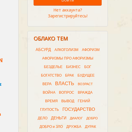
Нет аккаунта?
Зарегистрируйтесь!
ОБЛАКО ТЕМ
АБСУРД
АЛКОГОЛИЗМ
АФОРИЗМ
АФОРИЗМЫ ПРО АФОРИЗМЫ
N
БЕЗДЕЛЬЕ
БИЗНЕС
БОГ
БОГАТСТВО
БРАК
БУДУЩЕЕ
я
ВЛАСТЬ
ВЕРА
ВОЗРАСТ
ВОЙНА
ВОПРОС
ВРАЖДА
ВРЕМЯ
ВЫВОД
ГЕНИЙ
ГОСУДАРСТВО
ГЛУПОСТЬ
в
ДЕНЬГИ
ДЕЛО
ДИАЛОГ
ДОБРО
ДОБРО и ЗЛО
ДРУЖБА
ДУРАК