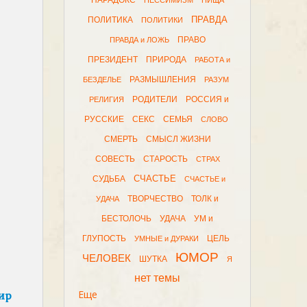
ПАРАДОКС
ПЕССИМИЗМ
ПИЩА
ПРАВДА
ПОЛИТИКА
ПОЛИТИКИ
ПРАВО
ПРАВДА и ЛОЖЬ
ПРЕЗИДЕНТ
ПРИРОДА
РАБОТА и
РАЗМЫШЛЕНИЯ
БЕЗДЕЛЬЕ
РАЗУМ
РОДИТЕЛИ
РОССИЯ и
РЕЛИГИЯ
РУССКИЕ
СЕКС
СЕМЬЯ
СЛОВО
СМЕРТЬ
СМЫСЛ ЖИЗНИ
СОВЕСТЬ
СТАРОСТЬ
СТРАХ
СЧАСТЬЕ
СУДЬБА
СЧАСТЬЕ и
ТВОРЧЕСТВО
ТОЛК и
УДАЧА
БЕСТОЛОЧЬ
УДАЧА
УМ и
ГЛУПОСТЬ
ЦЕЛЬ
УМНЫЕ и ДУРАКИ
ЮМОР
ЧЕЛОВЕК
ШУТКА
Я
нет темы
Еще
ир