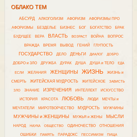
ОБЛАКО ТЕМ
АБСУРД
АЛКОГОЛИЗМ
АФОРИЗМ
АФОРИЗМЫ ПРО
АФОРИЗМЫ
БЕЗДЕЛЬЕ
БИЗНЕС
БОГ
БОГАТСТВО
БРАК
ВЛАСТЬ
БУДУЩЕЕ
ВЕРА
ВОЙНА
ВОПРОС
ВОЗРАСТ
ВРАЖДА
ВРЕМЯ
ВЫВОД
ГЕНИЙ
ГЛУПОСТЬ
ГОСУДАРСТВО
ДЕНЬГИ
ДЕЛО
ДИАЛОГ
ДОБРО
ДОБРО и ЗЛО
ДРУЖБА
ДУРАК
ДУША
ДУША и ТЕЛО
ЕДА
ЖИЗНЬ
ЖЕНЩИНЫ
ЖЕЛАНИЯ
ЖИЗНЬ и
ЕСЛИ
ЖИТЕЙСКАЯ МУДРОСТЬ
СМЕРТЬ
ЖИТЕЙСКОЕ
ЗАВИСТЬ
ИЗРЕЧЕНИЯ
ЗНАНИЕ
ИНТЕЛЛЕКТ
ИСКУССТВО
ЗЛО
ЛЮБОВЬ
ИСТОРИЯ
КРАСОТА
ЛЮДИ
МЕЧТЫ и
МУДРОСТЬ
МЕЧТАТЕЛИ
МИРОТВОРЧЕСТВО
МУЖЧИНЫ
МУЖЧИНЫ и ЖЕНЩИНЫ
МЫСЛИ
МУЖЬЯ и ЖЕНЫ
НАРОД
ОДИНОЧЕСТВО
ОТНОШЕНИЯ
НАУКА
ОБЩЕСТВО
ОШИБКИ
ПАРАДОКС
ПАМЯТЬ
ПЕССИМИЗМ
ПИЩА