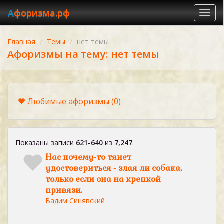
Афоризма.рф
Toggl
navig
Главная
Темы
нет темы
Афоризмы на тему: нет темы
Любимые афоризмы
(0)
Показаны записи
621-640
из
7,247
.
Нас почему-то тянет
удостовериться - злая ли собака,
только если она на крепкой
привязи.
Вадим Синявский