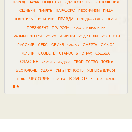
НАРОД
ОДИНОЧЕСТВО
ОТНОШЕНИЯ
НАУКА
ОБЩЕСТВО
ОШИБКИ
ПАРАДОКС
ПАМЯТЬ
ПЕССИМИЗМ
ПИЩА
ПРАВДА
ПОЛИТИКА
ПРАВО
ПОЛИТИКИ
ПРАВДА и ЛОЖЬ
ПРЕЗИДЕНТ
ПРИРОДА
РАБОТА и БЕЗДЕЛЬЕ
РАЗМЫШЛЕНИЯ
РОДИТЕЛИ
РОССИЯ и
РАЗУМ
РЕЛИГИЯ
РУССКИЕ
СЕКС
СЕМЬЯ
СМЕРТЬ
СМЫСЛ
СЛОВО
ЖИЗНИ
СОВЕСТЬ
СТАРОСТЬ
СУДЬБА
СТРАХ
СЧАСТЬЕ
ТВОРЧЕСТВО
ТОЛК и
СЧАСТЬЕ и УДАЧА
БЕСТОЛОЧЬ
УДАЧА
УМ и ГЛУПОСТЬ
УМНЫЕ и ДУРАКИ
ЮМОР
нет темы
ЧЕЛОВЕК
ЦЕЛЬ
ШУТКА
Я
Еще