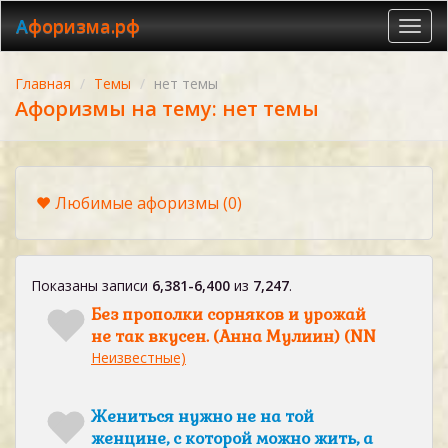
Афоризма.рф
Toggl
navig
Главная
Темы
нет темы
Афоризмы на тему: нет темы
Любимые афоризмы
(0)
Показаны записи
6,381-6,400
из
7,247
.
Без прополки сорняков и урожай
не так вкусен. (Анна Мулиин) (NN
Неизвестные)
Жениться нужно не на той
женцине, с которой можно жить, а