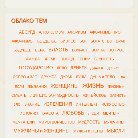
ОБЛАКО ТЕМ
АБСУРД
АЛКОГОЛИЗМ
АФОРИЗМ
АФОРИЗМЫ ПРО
АФОРИЗМЫ
БЕЗДЕЛЬЕ
БИЗНЕС
БОГ
БОГАТСТВО
БРАК
ВЛАСТЬ
БУДУЩЕЕ
ВЕРА
ВОЙНА
ВОПРОС
ВОЗРАСТ
ВРАЖДА
ВРЕМЯ
ВЫВОД
ГЕНИЙ
ГЛУПОСТЬ
ГОСУДАРСТВО
ДЕНЬГИ
ДЕЛО
ДИАЛОГ
ДОБРО
ДОБРО и ЗЛО
ДРУЖБА
ДУРАК
ДУША
ДУША и ТЕЛО
ЕДА
ЖИЗНЬ
ЖЕНЩИНЫ
ЖЕЛАНИЯ
ЖИЗНЬ и
ЕСЛИ
ЖИТЕЙСКАЯ МУДРОСТЬ
СМЕРТЬ
ЖИТЕЙСКОЕ
ЗАВИСТЬ
ИЗРЕЧЕНИЯ
ЗНАНИЕ
ИНТЕЛЛЕКТ
ИСКУССТВО
ЗЛО
ЛЮБОВЬ
ИСТОРИЯ
КРАСОТА
ЛЮДИ
МЕЧТЫ и
МУДРОСТЬ
МЕЧТАТЕЛИ
МИРОТВОРЧЕСТВО
МУЖЧИНЫ
МУЖЧИНЫ и ЖЕНЩИНЫ
МЫСЛИ
МУЖЬЯ и ЖЕНЫ