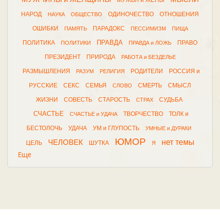
МУЖЬЯ и ЖЕНЫ
НАРОД
ОДИНОЧЕСТВО
ОТНОШЕНИЯ
НАУКА
ОБЩЕСТВО
ОШИБКИ
ПАРАДОКС
ПАМЯТЬ
ПЕССИМИЗМ
ПИЩА
ПРАВДА
ПОЛИТИКА
ПРАВО
ПОЛИТИКИ
ПРАВДА и ЛОЖЬ
ПРЕЗИДЕНТ
ПРИРОДА
РАБОТА и БЕЗДЕЛЬЕ
РАЗМЫШЛЕНИЯ
РОДИТЕЛИ
РОССИЯ и
РАЗУМ
РЕЛИГИЯ
РУССКИЕ
СЕКС
СЕМЬЯ
СМЕРТЬ
СМЫСЛ
СЛОВО
ЖИЗНИ
СОВЕСТЬ
СТАРОСТЬ
СУДЬБА
СТРАХ
СЧАСТЬЕ
ТВОРЧЕСТВО
ТОЛК и
СЧАСТЬЕ и УДАЧА
БЕСТОЛОЧЬ
УДАЧА
УМ и ГЛУПОСТЬ
УМНЫЕ и ДУРАКИ
ЮМОР
нет темы
ЧЕЛОВЕК
ЦЕЛЬ
ШУТКА
Я
Еще