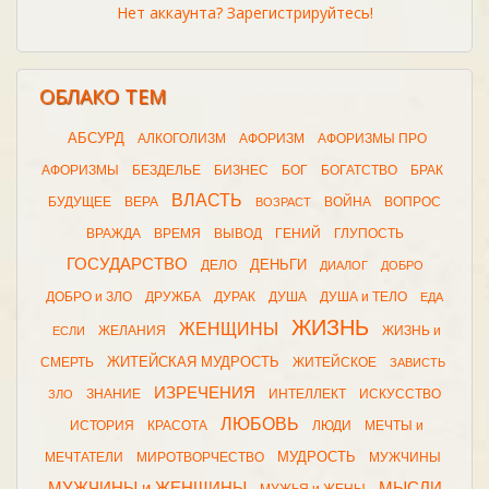
Нет аккаунта? Зарегистрируйтесь!
ОБЛАКО ТЕМ
АБСУРД
АЛКОГОЛИЗМ
АФОРИЗМ
АФОРИЗМЫ ПРО
АФОРИЗМЫ
БЕЗДЕЛЬЕ
БИЗНЕС
БОГ
БОГАТСТВО
БРАК
ВЛАСТЬ
БУДУЩЕЕ
ВЕРА
ВОЙНА
ВОПРОС
ВОЗРАСТ
ВРАЖДА
ВРЕМЯ
ВЫВОД
ГЕНИЙ
ГЛУПОСТЬ
ГОСУДАРСТВО
ДЕНЬГИ
ДЕЛО
ДИАЛОГ
ДОБРО
ДОБРО и ЗЛО
ДРУЖБА
ДУРАК
ДУША
ДУША и ТЕЛО
ЕДА
ЖИЗНЬ
ЖЕНЩИНЫ
ЖЕЛАНИЯ
ЖИЗНЬ и
ЕСЛИ
ЖИТЕЙСКАЯ МУДРОСТЬ
СМЕРТЬ
ЖИТЕЙСКОЕ
ЗАВИСТЬ
ИЗРЕЧЕНИЯ
ЗНАНИЕ
ИНТЕЛЛЕКТ
ИСКУССТВО
ЗЛО
ЛЮБОВЬ
ИСТОРИЯ
КРАСОТА
ЛЮДИ
МЕЧТЫ и
МУДРОСТЬ
МЕЧТАТЕЛИ
МИРОТВОРЧЕСТВО
МУЖЧИНЫ
МУЖЧИНЫ и ЖЕНЩИНЫ
МЫСЛИ