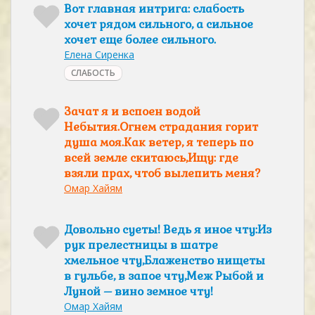
Вот главная интрига: слабость
хочет рядом сильного, а сильное
хочет еще более сильного.
Елена Сиренка
СЛАБОСТЬ
Зачат я и вспоен водой
Небытия.Огнем страдания горит
душа моя.Как ветер, я теперь по
всей земле скитаюсь,Ищу: где
взяли прах, чтоб вылепить меня?
Омар Хайям
Довольно суеты! Ведь я иное чту:Из
рук прелестницы в шатре
хмельное чту,Блаженство нищеты
в гульбе, в запое чту,Меж Рыбой и
Луной – вино земное чту!
Омар Хайям