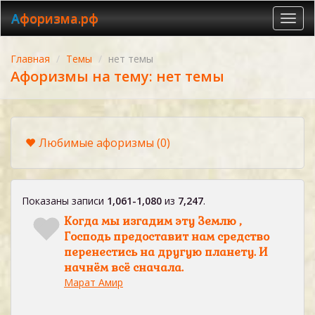
Афоризма.рф
Toggl
navig
Главная
Темы
нет темы
Афоризмы на тему: нет темы
Любимые афоризмы
(0)
Показаны записи
1,061-1,080
из
7,247
.
Когда мы изгадим эту Землю ,
Господь предоставит нам средство
перенестись на другую планету. И
начнём всё сначала.
Марат Амир