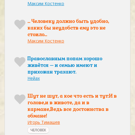
Максим Костенко
… Человеку должно быть удобно,
каких бы неудобств ему это не
стоило…
Максим Костенко
Православным попам хорошо
живётся – и семью имеют и
прихожан трахают.
Нейах
Шут не шут, а кое что есть и тут:И в
голове,и в животе, да и в
кармане,Ведь все достоинства в
обмане!
Игорь Тимашев
ЧЕЛОВЕК