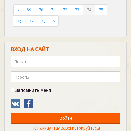
«
69
70
71
72
73
74
75
76
77
78
»
ВХОД НА САЙТ
Запомнить меня
Войти
Нет аккаунта? Зарегистрируйтесь!