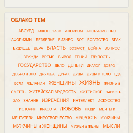
ОБЛАКО ТЕМ
АБСУРД
АЛКОГОЛИЗМ
АФОРИЗМ
АФОРИЗМЫ ПРО
АФОРИЗМЫ
БЕЗДЕЛЬЕ
БИЗНЕС
БОГ
БОГАТСТВО
БРАК
ВЛАСТЬ
БУДУЩЕЕ
ВЕРА
ВОЙНА
ВОПРОС
ВОЗРАСТ
ВРАЖДА
ВРЕМЯ
ВЫВОД
ГЕНИЙ
ГЛУПОСТЬ
ГОСУДАРСТВО
ДЕНЬГИ
ДЕЛО
ДИАЛОГ
ДОБРО
ДОБРО и ЗЛО
ДРУЖБА
ДУРАК
ДУША
ДУША и ТЕЛО
ЕДА
ЖИЗНЬ
ЖЕНЩИНЫ
ЖЕЛАНИЯ
ЖИЗНЬ и
ЕСЛИ
ЖИТЕЙСКАЯ МУДРОСТЬ
СМЕРТЬ
ЖИТЕЙСКОЕ
ЗАВИСТЬ
ИЗРЕЧЕНИЯ
ЗНАНИЕ
ИНТЕЛЛЕКТ
ИСКУССТВО
ЗЛО
ЛЮБОВЬ
ИСТОРИЯ
КРАСОТА
ЛЮДИ
МЕЧТЫ и
МУДРОСТЬ
МЕЧТАТЕЛИ
МИРОТВОРЧЕСТВО
МУЖЧИНЫ
МУЖЧИНЫ и ЖЕНЩИНЫ
МЫСЛИ
МУЖЬЯ и ЖЕНЫ