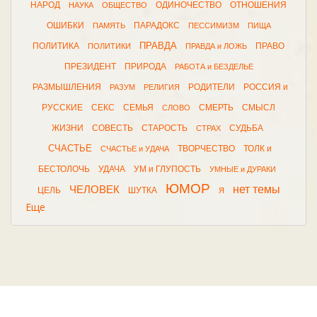
НАРОД
ОДИНОЧЕСТВО
ОТНОШЕНИЯ
НАУКА
ОБЩЕСТВО
ОШИБКИ
ПАРАДОКС
ПАМЯТЬ
ПЕССИМИЗМ
ПИЩА
ПРАВДА
ПОЛИТИКА
ПРАВО
ПОЛИТИКИ
ПРАВДА и ЛОЖЬ
ПРЕЗИДЕНТ
ПРИРОДА
РАБОТА и БЕЗДЕЛЬЕ
РАЗМЫШЛЕНИЯ
РОДИТЕЛИ
РОССИЯ и
РАЗУМ
РЕЛИГИЯ
РУССКИЕ
СЕКС
СЕМЬЯ
СМЕРТЬ
СМЫСЛ
СЛОВО
ЖИЗНИ
СОВЕСТЬ
СТАРОСТЬ
СУДЬБА
СТРАХ
СЧАСТЬЕ
ТВОРЧЕСТВО
ТОЛК и
СЧАСТЬЕ и УДАЧА
БЕСТОЛОЧЬ
УДАЧА
УМ и ГЛУПОСТЬ
УМНЫЕ и ДУРАКИ
ЮМОР
нет темы
ЧЕЛОВЕК
ЦЕЛЬ
ШУТКА
Я
Еще