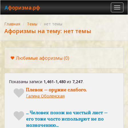
Афоризма.рф
Toggl
navig
Главная
Темы
нет темы
Афоризмы на тему: нет темы
Любимые афоризмы
(0)
Показаны записи
1,461-1,480
из
7,247
.
Плевок – оружие слабого.
Галина Оболенская
… Человек похож на чистый лист –
его тоже часто используют не по
назначению…