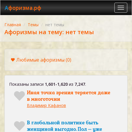
Афоризма.рф
Toggl
navig
Главная
Темы
нет темы
Афоризмы на тему: нет темы
Любимые афоризмы
(0)
Показаны записи
1,601-1,620
из
7,247
.
Иная точка зрения теряется даже
в многоточии
Владимир Кафанов
В глобальной политике быть
женщиной выгодно. Пол – уже