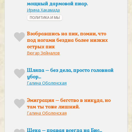
мощный дармовой пиар.
Ирина Хакамада
ПОЛИТИКА И МЫ
Взобравшись на пик, помни, что
под ногами бездна более низких
острых пик
Вюгар Зейналов
Шляпа – без дела, просто головной
убор…
Галина Оболенская
Эмиграция – бегство в никуда, но
там ты тоже лишний.
Галина Оболенская
Щека – правая всегда на Бис…