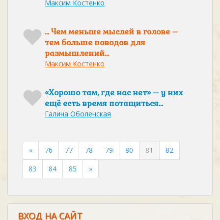
Максим Костенко
… Чем меньше мыслей в голове –
тем больше поводов для
размышлений…
Максим Костенко
«Хорошо там, где нас нет» – у них
ещё есть время потащиться…
Галина Оболенская
«
76
77
78
79
80
81
82
83
84
85
»
ВХОД НА САЙТ