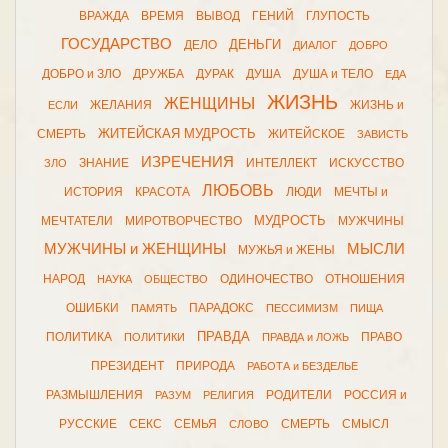
ВРАЖДА
ВРЕМЯ
ВЫВОД
ГЕНИЙ
ГЛУПОСТЬ
ГОСУДАРСТВО
ДЕНЬГИ
ДЕЛО
ДИАЛОГ
ДОБРО
ДОБРО и ЗЛО
ДРУЖБА
ДУРАК
ДУША
ДУША и ТЕЛО
ЕДА
ЖИЗНЬ
ЖЕНЩИНЫ
ЖЕЛАНИЯ
ЖИЗНЬ и
ЕСЛИ
ЖИТЕЙСКАЯ МУДРОСТЬ
СМЕРТЬ
ЖИТЕЙСКОЕ
ЗАВИСТЬ
ИЗРЕЧЕНИЯ
ЗНАНИЕ
ИНТЕЛЛЕКТ
ИСКУССТВО
ЗЛО
ЛЮБОВЬ
ИСТОРИЯ
КРАСОТА
ЛЮДИ
МЕЧТЫ и
МУДРОСТЬ
МЕЧТАТЕЛИ
МИРОТВОРЧЕСТВО
МУЖЧИНЫ
МУЖЧИНЫ и ЖЕНЩИНЫ
МЫСЛИ
МУЖЬЯ и ЖЕНЫ
НАРОД
ОДИНОЧЕСТВО
ОТНОШЕНИЯ
НАУКА
ОБЩЕСТВО
ОШИБКИ
ПАРАДОКС
ПАМЯТЬ
ПЕССИМИЗМ
ПИЩА
ПРАВДА
ПОЛИТИКА
ПРАВО
ПОЛИТИКИ
ПРАВДА и ЛОЖЬ
ПРЕЗИДЕНТ
ПРИРОДА
РАБОТА и БЕЗДЕЛЬЕ
РАЗМЫШЛЕНИЯ
РОДИТЕЛИ
РОССИЯ и
РАЗУМ
РЕЛИГИЯ
РУССКИЕ
СЕКС
СЕМЬЯ
СМЕРТЬ
СМЫСЛ
СЛОВО