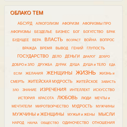
ОБЛАКО ТЕМ
АБСУРД
АЛКОГОЛИЗМ
АФОРИЗМ
АФОРИЗМЫ ПРО
АФОРИЗМЫ
БЕЗДЕЛЬЕ
БИЗНЕС
БОГ
БОГАТСТВО
БРАК
ВЛАСТЬ
БУДУЩЕЕ
ВЕРА
ВОЙНА
ВОПРОС
ВОЗРАСТ
ВРАЖДА
ВРЕМЯ
ВЫВОД
ГЕНИЙ
ГЛУПОСТЬ
ГОСУДАРСТВО
ДЕНЬГИ
ДЕЛО
ДИАЛОГ
ДОБРО
ДОБРО и ЗЛО
ДРУЖБА
ДУРАК
ДУША
ДУША и ТЕЛО
ЕДА
ЖИЗНЬ
ЖЕНЩИНЫ
ЖЕЛАНИЯ
ЖИЗНЬ и
ЕСЛИ
ЖИТЕЙСКАЯ МУДРОСТЬ
СМЕРТЬ
ЖИТЕЙСКОЕ
ЗАВИСТЬ
ИЗРЕЧЕНИЯ
ЗНАНИЕ
ИНТЕЛЛЕКТ
ИСКУССТВО
ЗЛО
ЛЮБОВЬ
ИСТОРИЯ
КРАСОТА
ЛЮДИ
МЕЧТЫ и
МУДРОСТЬ
МЕЧТАТЕЛИ
МИРОТВОРЧЕСТВО
МУЖЧИНЫ
МУЖЧИНЫ и ЖЕНЩИНЫ
МЫСЛИ
МУЖЬЯ и ЖЕНЫ
НАРОД
ОДИНОЧЕСТВО
ОТНОШЕНИЯ
НАУКА
ОБЩЕСТВО