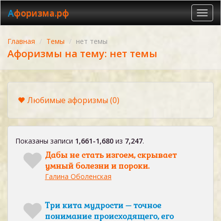
Афоризма.рф
Toggl
navig
Главная
Темы
нет темы
Афоризмы на тему: нет темы
Любимые афоризмы
(0)
Показаны записи
1,661-1,680
из
7,247
.
Дабы не стать изгоем, скрывает
умный болезни и пороки.
Галина Оболенская
Три кита мудрости – точное
понимание происходящего, его