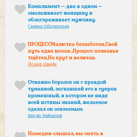
Комплимент – два в одном –
омолаживает женщину и
облагораживает мужчину.
Галина Оболенская
ПРОЦЕССМалютка беззаботен,Свой
путь едва начав…Процесс познанья
тщётен,Но крут и величав.
Йозеф Швейк
Отважно боролся он с правдой
туманной, загнавшей его в сумрак
кромешный, в котором не видя
всей истины знаний, желаемое
сделал он осязаемым.
Вюгар Зейналов
Намедни слышал, вы опять в