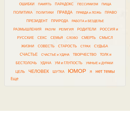
ОШИБКИ
ПАРАДОКС
ПАМЯТЬ
ПЕССИМИЗМ
ПИЩА
ПРАВДА
ПОЛИТИКА
ПРАВО
ПОЛИТИКИ
ПРАВДА и ЛОЖЬ
ПРЕЗИДЕНТ
ПРИРОДА
РАБОТА и БЕЗДЕЛЬЕ
РАЗМЫШЛЕНИЯ
РОДИТЕЛИ
РОССИЯ и
РАЗУМ
РЕЛИГИЯ
РУССКИЕ
СЕКС
СЕМЬЯ
СМЕРТЬ
СМЫСЛ
СЛОВО
ЖИЗНИ
СОВЕСТЬ
СТАРОСТЬ
СУДЬБА
СТРАХ
СЧАСТЬЕ
ТВОРЧЕСТВО
ТОЛК и
СЧАСТЬЕ и УДАЧА
БЕСТОЛОЧЬ
УДАЧА
УМ и ГЛУПОСТЬ
УМНЫЕ и ДУРАКИ
ЮМОР
нет темы
ЧЕЛОВЕК
ЦЕЛЬ
ШУТКА
Я
Еще
2026 © афоризма.рф |
поддержка