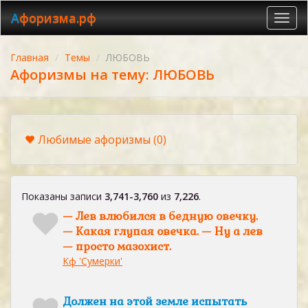
Афоризма.рф
Toggl
navig
Главная
Темы
ЛЮБОВЬ
Афоризмы на тему: ЛЮБОВЬ
Любимые афоризмы
(0)
Показаны записи
3,741-3,760
из
7,226
.
— Лев влюбился в бедную овечку.
— Какая глупая овечка. — Ну а лев
— просто мазохист.
Кф 'Сумерки'
Должен на этой земле испытать