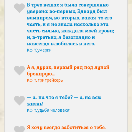
В трех вещах я была совершенно
уверена: во-первых, Эдвард был
вампиром, во-вторых, какая-то его
часть, и я не знала насколько эта
часть сильна, жаждала моей крови;
и, в-третьих, я безоглядно и
навсегда влюбилась в него.
Кф 'Сумерки'
А я, дурак, первый ряд под луной
бронирую…
Кф 'Стритрейсеры'
— а.. на что я тебе? — а, на всю
жизнь!
Кф 'Судьба человека'
Я хочу всегда заботиться о тебе.