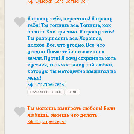
Кф 'Сумерки. Сага. Затмение.'
Я прошу тебя, перестань! Я прошу
тебя! Ты топишь все. Топишь, как
болото. Как трясина. Я прошу тебя!
Ты разрушаешь все. Хорошее,
плохое. Все, что угодно. Все, что
угодно. После тебя выжженная
земля. Пусти! Я хочу сохранить хоть
кусочек, хоть частичку той любви,
которую ты методично выжигал из
меня!
Кф 'Стритрейсеры'
НАЧАЛО И КОНЕЦ
БОЛЬ
Ты можешь выиграть любовь! Если
любишь, знаешь что делать!
Кф 'Стритрейсеры'