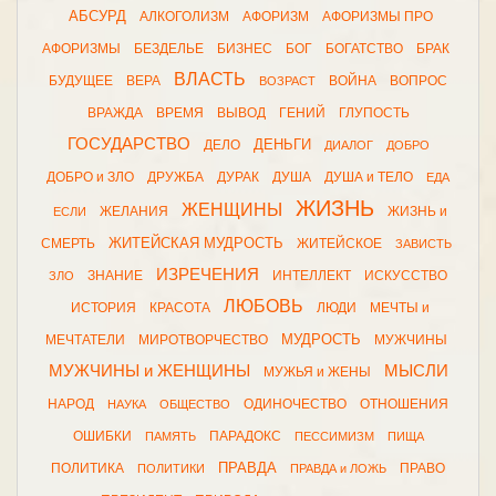
АБСУРД
АЛКОГОЛИЗМ
АФОРИЗМ
АФОРИЗМЫ ПРО
АФОРИЗМЫ
БЕЗДЕЛЬЕ
БИЗНЕС
БОГ
БОГАТСТВО
БРАК
ВЛАСТЬ
БУДУЩЕЕ
ВЕРА
ВОЙНА
ВОПРОС
ВОЗРАСТ
ВРАЖДА
ВРЕМЯ
ВЫВОД
ГЕНИЙ
ГЛУПОСТЬ
ГОСУДАРСТВО
ДЕНЬГИ
ДЕЛО
ДИАЛОГ
ДОБРО
ДОБРО и ЗЛО
ДРУЖБА
ДУРАК
ДУША
ДУША и ТЕЛО
ЕДА
ЖИЗНЬ
ЖЕНЩИНЫ
ЖЕЛАНИЯ
ЖИЗНЬ и
ЕСЛИ
ЖИТЕЙСКАЯ МУДРОСТЬ
СМЕРТЬ
ЖИТЕЙСКОЕ
ЗАВИСТЬ
ИЗРЕЧЕНИЯ
ЗНАНИЕ
ИНТЕЛЛЕКТ
ИСКУССТВО
ЗЛО
ЛЮБОВЬ
ИСТОРИЯ
КРАСОТА
ЛЮДИ
МЕЧТЫ и
МУДРОСТЬ
МЕЧТАТЕЛИ
МИРОТВОРЧЕСТВО
МУЖЧИНЫ
МУЖЧИНЫ и ЖЕНЩИНЫ
МЫСЛИ
МУЖЬЯ и ЖЕНЫ
НАРОД
ОДИНОЧЕСТВО
ОТНОШЕНИЯ
НАУКА
ОБЩЕСТВО
ОШИБКИ
ПАРАДОКС
ПАМЯТЬ
ПЕССИМИЗМ
ПИЩА
ПРАВДА
ПОЛИТИКА
ПРАВО
ПОЛИТИКИ
ПРАВДА и ЛОЖЬ