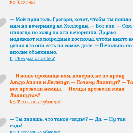
Кф 'Без лица'
— Мой приятель, Грегори, хочет, чтобы ты пошла 
ним на вечеринку на Хэллоуин. — Вот как. — Сам 
никогда не хожу на эти вечеринки. Друзья
надевают маскарадные костюмы, чтобы никто н
узнал кто они есть на самом деле. — Печально, но
вполне объяснимо.
Кф 'Без ума от любви'
— И ваше прозвище вам, наверно, не по нраву.
Альдо Апачи и Лилипут. — Почему Лилипут? — Т
вас прозвали немцы. — Немцы прозвали меня
Лилипутом?
Кф 'Бесславные ублюдки'
— Ты знаешь, что такое «сядь»? — Да. — Ну так
сядь!
Кф 'Бесславные ублюдки'