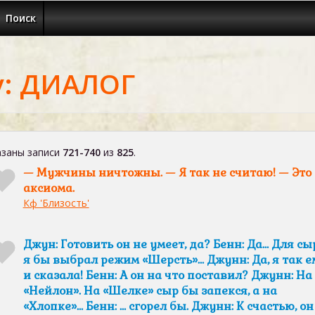
Поиск
у: ДИАЛОГ
заны записи
721-740
из
825
.
— Мужчины ничтожны. — Я так не считаю! — Это
аксиома.
Кф 'Близость'
Джун: Готовить он не умеет, да? Бенн: Да… Для сы
я бы выбрал режим «Шерсть»… Джунн: Да, я так е
и сказала! Бенн: А он на что поставил? Джунн: На
«Нейлон». На «Шелке» сыр бы запекся, а на
«Хлопке»… Бенн: … сгорел бы. Джунн: К счастью, он