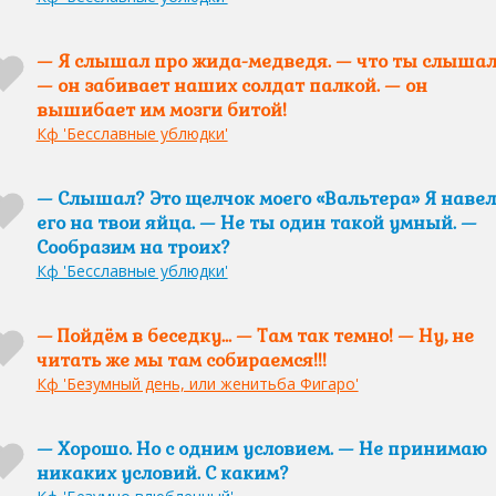
— Я слышал про жида-медведя. — что ты слыша
— он забивает наших солдат палкой. — он
вышибает им мозги битой!
Кф 'Бесславные ублюдки'
— Слышал? Это щелчок моего «Вальтера» Я навел
его на твои яйца. — Не ты один такой умный. —
Сообразим на троих?
Кф 'Бесславные ублюдки'
— Пойдём в беседку… — Там так темно! — Ну, не
читать же мы там собираемся!!!
Кф 'Безумный день, или женитьба Фигаро'
— Хорошо. Но с одним условием. — Не принимаю
никаких условий. С каким?