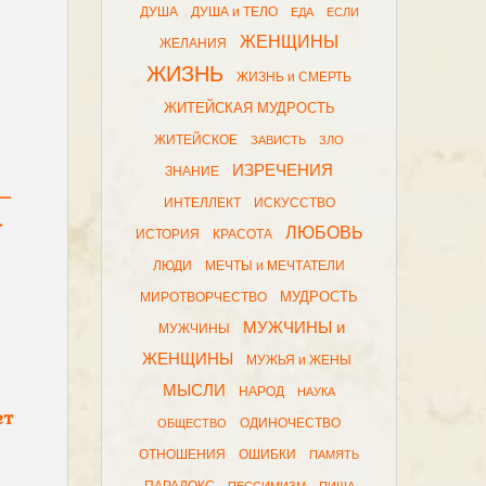
ДУША
ДУША и ТЕЛО
ЕДА
ЕСЛИ
ЖЕНЩИНЫ
ЖЕЛАНИЯ
ЖИЗНЬ
ЖИЗНЬ и СМЕРТЬ
ЖИТЕЙСКАЯ МУДРОСТЬ
ЖИТЕЙСКОЕ
ЗАВИСТЬ
ЗЛО
ИЗРЕЧЕНИЯ
ЗНАНИЕ
 —
ИНТЕЛЛЕКТ
ИСКУССТВО
.
ЛЮБОВЬ
ИСТОРИЯ
КРАСОТА
ЛЮДИ
МЕЧТЫ и МЕЧТАТЕЛИ
МУДРОСТЬ
МИРОТВОРЧЕСТВО
МУЖЧИНЫ и
МУЖЧИНЫ
ЖЕНЩИНЫ
МУЖЬЯ и ЖЕНЫ
МЫСЛИ
НАРОД
НАУКА
ет
ОДИНОЧЕСТВО
ОБЩЕСТВО
ОТНОШЕНИЯ
ОШИБКИ
ПАМЯТЬ