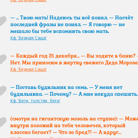
— … Твою мать! Надеюсь ты всё понял. — Насчёт
последней фразы не понял. — Я говорю — не
мешало бы тебе вспомнить свою мать.
Кф 'Бедная Саша'
— Каждый год 31 декабря… — Вы ходите в баню?
Нет. Мы приносим в жертву свежего Деда Мороза
Кф 'Бедная Саша'
— Поставь будильник на семь. — У меня нет
будильника. — Почему? — А мне некуда спешить.
Кф 'Беги, толстяк, беги'
(смотря на гигантскую мозоль на ступне): — Мож
внутри похожий на тебя человечек, который
классно бегает? — Что за бред?! — А вдруг…