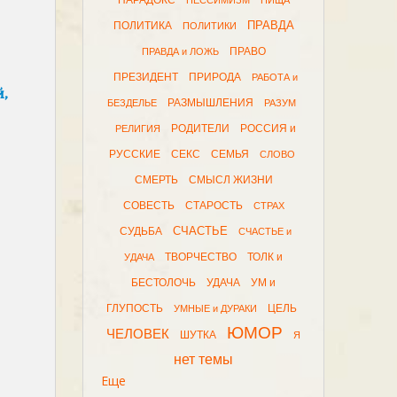
ПАРАДОКС
ПЕССИМИЗМ
ПИЩА
ПРАВДА
ПОЛИТИКА
ПОЛИТИКИ
ПРАВО
ПРАВДА и ЛОЖЬ
ПРЕЗИДЕНТ
ПРИРОДА
РАБОТА и
,
РАЗМЫШЛЕНИЯ
БЕЗДЕЛЬЕ
РАЗУМ
РОДИТЕЛИ
РОССИЯ и
РЕЛИГИЯ
РУССКИЕ
СЕКС
СЕМЬЯ
СЛОВО
СМЕРТЬ
СМЫСЛ ЖИЗНИ
СОВЕСТЬ
СТАРОСТЬ
СТРАХ
СЧАСТЬЕ
СУДЬБА
СЧАСТЬЕ и
ТВОРЧЕСТВО
ТОЛК и
УДАЧА
БЕСТОЛОЧЬ
УДАЧА
УМ и
ГЛУПОСТЬ
ЦЕЛЬ
УМНЫЕ и ДУРАКИ
ЮМОР
ЧЕЛОВЕК
ШУТКА
Я
нет темы
Еще