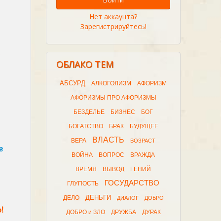
Нет аккаунта?
Зарегистрируйтесь!
ОБЛАКО ТЕМ
АБСУРД
АЛКОГОЛИЗМ
АФОРИЗМ
АФОРИЗМЫ ПРО АФОРИЗМЫ
БЕЗДЕЛЬЕ
БИЗНЕС
БОГ
БОГАТСТВО
БРАК
БУДУЩЕЕ
ВЛАСТЬ
ВЕРА
ВОЗРАСТ
е
ВОЙНА
ВОПРОС
ВРАЖДА
ВРЕМЯ
ВЫВОД
ГЕНИЙ
ГОСУДАРСТВО
ГЛУПОСТЬ
ДЕНЬГИ
ДЕЛО
ДИАЛОГ
ДОБРО
!
ДОБРО и ЗЛО
ДРУЖБА
ДУРАК