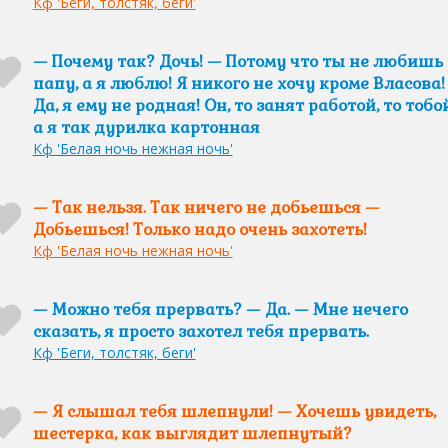
Кф 'Беги, толстяк, беги'
— Почему так? Дочь! — Потому что ты не любишь
папу, а я люблю! Я никого не хочу кроме Власова!
Да, я ему не родная! Он, то занят работой, то тобой
а я так дурилка картонная
Кф 'Белая ночь нежная ночь'
— Так нельзя. Так ничего не добьешься —
Добьешься! Только надо очень захотеть!
Кф 'Белая ночь нежная ночь'
— Можно тебя прервать? — Да. — Мне нечего
сказать, я просто захотел тебя прервать.
Кф 'Беги, толстяк, беги'
— Я слышал тебя шлепнули! — Хочешь увидеть,
шестерка, как выглядит шлепнутый?