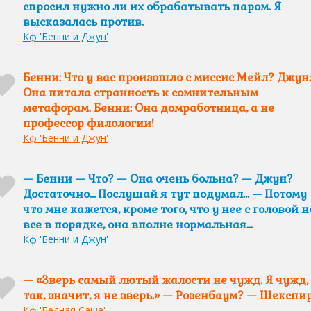
спросил нужно ли их обрабатывать паром. Я
высказалась против.
Кф 'Бенни и Джун'
Бенни: Что у вас произошло с миссис Мейл? Джун:
Она питала странность к сомнительным
метафорам. Бенни: Она домработница, а не
профессор филологии!
Кф 'Бенни и Джун'
— Бенни — Что? — Она очень больна? — Джун?
Достаточно… Послушай я тут подумал… — Потому
что мне кажется, кроме того, что у нее с головой н
все в порядке, она вполне нормальная…
Кф 'Бенни и Джун'
— «Зверь самый лютый жалости не чужд. Я чужд,
так, значит, я не зверь.» — Розенбаум? — Шекспир
Кф 'Бедная Саша'